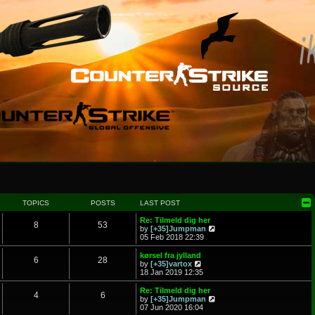
TOPICS
POSTS
LAST POST
Re: Tilmeld dig her
8
53
V
by
[+35]Jumpman
i
05 Feb 2018 22:39
e
w
kørsel fra jylland
6
28
t
V
by
[+35]vartox
h
i
18 Jan 2019 12:35
e
e
l
w
Re: Tilmeld dig her
4
6
a
t
V
by
[+35]Jumpman
t
h
i
07 Jun 2020 16:04
e
e