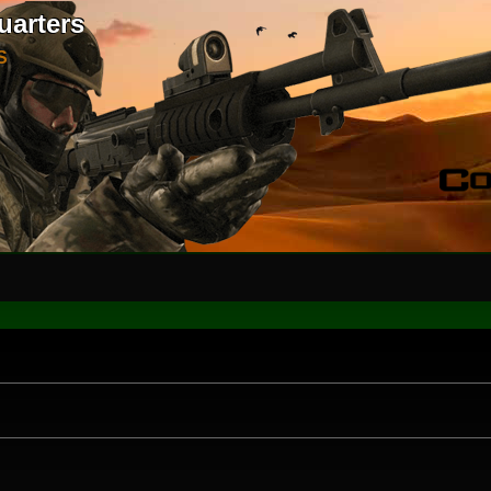
uarters
S