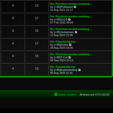
e
s
l
w
Re: Prioritets ønsker omkring…
t
4
13
a
t
V
by
[+35]Polkaand
p
t
h
i
15 Aug 2021 22:17
o
e
e
e
s
s
l
w
Re: Prioritets ønsker omkring…
t
t
4
17
a
t
V
by
[+35]G@S
p
t
h
i
07 Feb 2022 09:04
o
e
e
e
s
s
l
w
Re: Prioritets ønsker omkring…
t
t
4
15
a
t
V
by
[+35]Jumpman
p
t
h
i
13 Aug 2023 22:06
o
e
e
e
s
s
l
w
Re: Tilmeld dig her
t
t
4
17
a
t
V
by
[+35]Gobo
p
t
h
i
29 Aug 2023 19:26
o
e
e
e
s
s
l
w
Re: Prioritets ønsker omkring…
t
t
4
15
a
t
V
by
[+35]T-Cat
p
t
h
i
08 Sep 2024 20:13
o
e
e
e
s
s
l
w
Re: Tilmeld dig her
t
t
4
10
a
t
V
by
[+35]badstanding
p
t
h
i
05 Aug 2025 11:31
o
e
e
e
s
s
l
w
t
t
a
t
p
t
h
o
e
e
s
s
l
t
t
a
Delete cookies
All times are
UTC+02:00
p
t
o
e
s
s
t
t
p
o