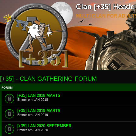
Clan [+35] Headq
MULTI CLAN FOR ADULT
[+35] - CLAN GATHERING FORUM
FORUM
[+35] LAN 2018 MARTS
Emner om LAN 2018
[+35] LAN 2019 MARTS
Emner om LAN 2019
[+35] LAN 2020 SEPTEMBER
Emner om LAN 2020