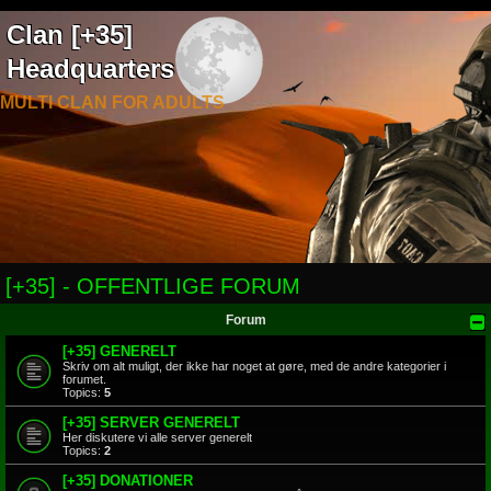
Clan [+35]
Headquarters
MULTI CLAN FOR ADULTS
[+35] - OFFENTLIGE FORUM
Forum
[+35] GENERELT
Skriv om alt muligt, der ikke har noget at gøre, med de andre kategorier i
forumet.
Topics:
5
[+35] SERVER GENERELT
Her diskutere vi alle server generelt
Topics:
2
[+35] DONATIONER