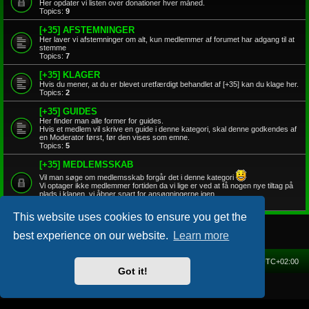
Her opdater vi listen over donationer hver måned.
Topics:
9
[+35] AFSTEMNINGER
Her laver vi afstemninger om alt, kun medlemmer af forumet har adgang til at
stemme
Topics:
7
[+35] KLAGER
Hvis du mener, at du er blevet uretfærdigt behandlet af [+35] kan du klage her.
Topics:
2
[+35] GUIDES
Her finder man alle former for guides.
Hvis et medlem vil skrive en guide i denne kategori, skal denne godkendes af
en Moderator først, før den vises som emne.
Topics:
5
[+35] MEDLEMSSKAB
Vil man søge om medlemsskab forgår det i denne kategori
Vi optager ikke medlemmer fortiden da vi lige er ved at få nogen nye tiltag på
plads i klanen, vi åbner snart for ansøgningerne igen.
Topics:
1
This website uses cookies to ensure you get the
best experience on our website.
Learn more
Home
Forum
Delete cookies
All times are
UTC+02:00
Got it!
Powered by
phpBB
® Forum Software © phpBB Limited