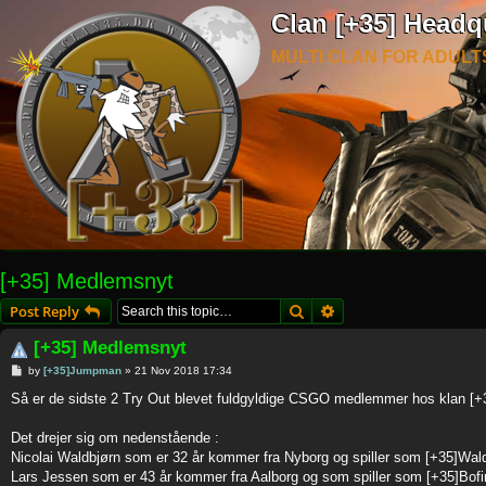
Clan [+35] Headq
MULTI CLAN FOR ADULT
[+35] Medlemsnyt
Search
Advanced search
Post Reply
[+35] Medlemsnyt
P
by
[+35]Jumpman
»
21 Nov 2018 17:34
o
s
Så er de sidste 2 Try Out blevet fuldgyldige CSGO medlemmer hos klan [+
t
Det drejer sig om nedenstående :
Nicolai Waldbjørn som er 32 år kommer fra Nyborg og spiller som [+35]Wal
Lars Jessen som er 43 år kommer fra Aalborg og som spiller som [+35]Bofi