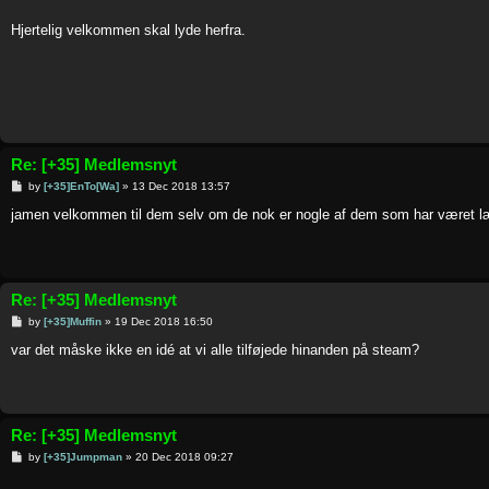
Hjertelig velkommen skal lyde herfra.
Re: [+35] Medlemsnyt
P
by
[+35]EnTo[Wa]
»
13 Dec 2018 13:57
o
s
jamen velkommen til dem selv om de nok er nogle af dem som har været læ
t
Re: [+35] Medlemsnyt
P
by
[+35]Muffin
»
19 Dec 2018 16:50
o
s
var det måske ikke en idé at vi alle tilføjede hinanden på steam?
t
Re: [+35] Medlemsnyt
P
by
[+35]Jumpman
»
20 Dec 2018 09:27
o
s