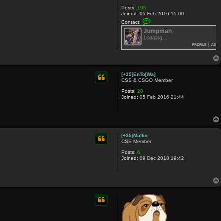
Posts:
195
Joined:
05 Feb 2016 15:00
C
Contact:
o
Jumpman
n
t
Loading…
a
profile
|
add
c
t
[
+
3
[+35]EnTo[Wa]
5
CSS & CSGO Member
]
J
Posts:
20
u
Joined:
05 Feb 2016 21:44
m
p
m
a
n
[+35]Muffin
CSS Member
Posts:
6
Joined:
09 Dec 2018 19:42