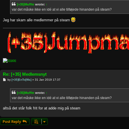
t
[+35]Muffin
wrote:
↑
var det måske ikke en idé at vi alle tilføjede hinanden på steam?
Jeg har skam alle medlemmer på steam
Re: [+35] Medlemsnyt
P
by
[+35]EnTo[Wa]
»
31 Jan 2019 17:37
o
s
t
[+35]Muffin
wrote:
↑
var det måske ikke en idé at vi alle tilføjede hinanden på steam?
altså det står folk frit for at adde mig på steam
Post Reply