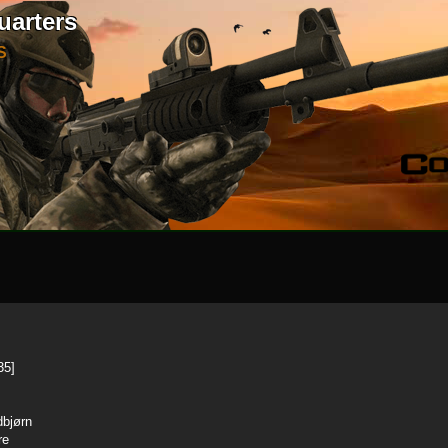
uarters
S
35]
dbjørn
re