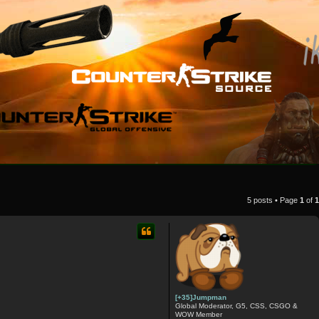
5 posts • Page
1
of
1
[+35]Jumpman
Global Moderator, G5, CSS, CSGO &
WOW Member