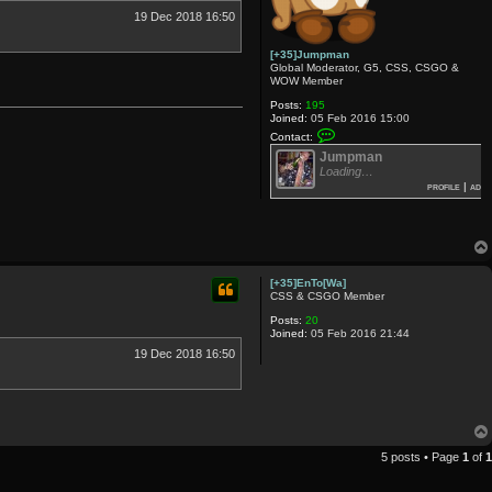
19 Dec 2018 16:50
[+35]Jumpman
Global Moderator, G5, CSS, CSGO &
WOW Member
Posts:
195
Joined:
05 Feb 2016 15:00
C
Contact:
o
Jumpman
n
t
Loading…
a
profile
|
add
c
t
[
+
3
5
]
[+35]EnTo[Wa]
J
CSS & CSGO Member
u
m
Posts:
20
p
Joined:
05 Feb 2016 21:44
m
19 Dec 2018 16:50
a
n
5 posts • Page
1
of
1