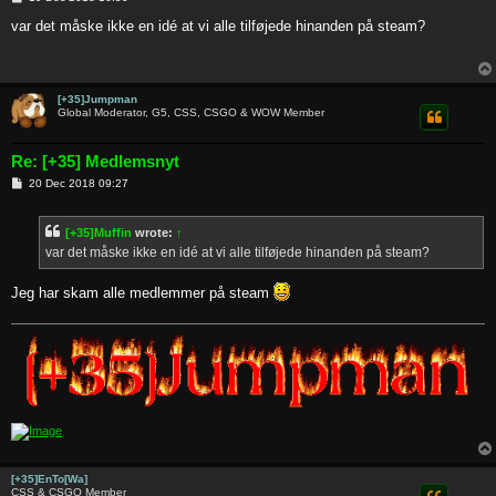
o
s
var det måske ikke en idé at vi alle tilføjede hinanden på steam?
t
[+35]Jumpman
Global Moderator, G5, CSS, CSGO & WOW Member
Re: [+35] Medlemsnyt
P
20 Dec 2018 09:27
o
s
t
[+35]Muffin
wrote:
↑
var det måske ikke en idé at vi alle tilføjede hinanden på steam?
Jeg har skam alle medlemmer på steam
[+35]EnTo[Wa]
CSS & CSGO Member