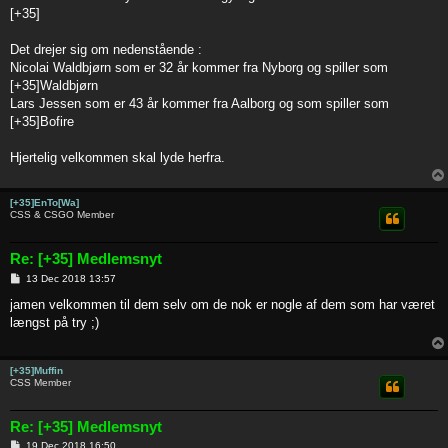
t
[+35]
Det drejer sig om nedenstående :
Nicolai Waldbjørn som er 32 år kommer fra Nyborg og spiller som
[+35]Waldbjørn
Lars Jessen som er 43 år kommer fra Aalborg og som spiller som
[+35]Bofire
Hjertelig velkommen skal lyde herfra.
[+35]EnTo[Wa]
CSS & CSGO Member
Re: [+35] Medlemsnyt
P
13 Dec 2018 13:57
o
s
jamen velkommen til dem selv om de nok er nogle af dem som har været
t
længst på try ;)
[+35]Muffin
CSS Member
Re: [+35] Medlemsnyt
P
19 Dec 2018 16:50