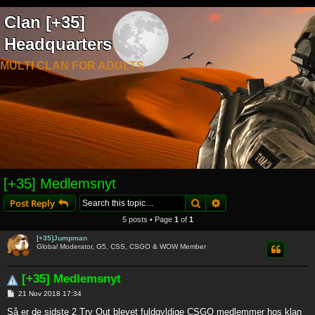
Clan [+35]
Headquarters
MULTI CLAN FOR ADULTS
[+35] Medlemsnyt
Search
Advanced search
Post Reply
5 posts • Page
1
of
1
[+35]Jumpman
Global Moderator, G5, CSS, CSGO & WOW Member
[+35] Medlemsnyt
P
21 Nov 2018 17:34
o
s
Så er de sidste 2 Try Out blevet fuldgyldige CSGO medlemmer hos klan