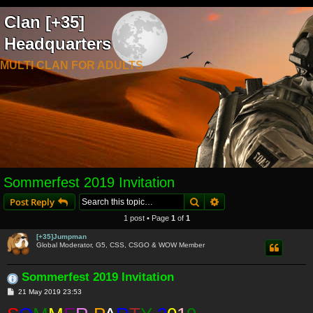
Clan [+35]
Headquarters
MULTI CLAN FOR ADULTS
Sommerfest 2019 Invitation
Search
Advanced search
Post Reply
1 post • Page
1
of
1
[+35]Jumpman
Global Moderator, G5, CSS, CSGO & WOW Member
Sommerfest 2019 Invitation
P
21 May 2019 23:53
o
s