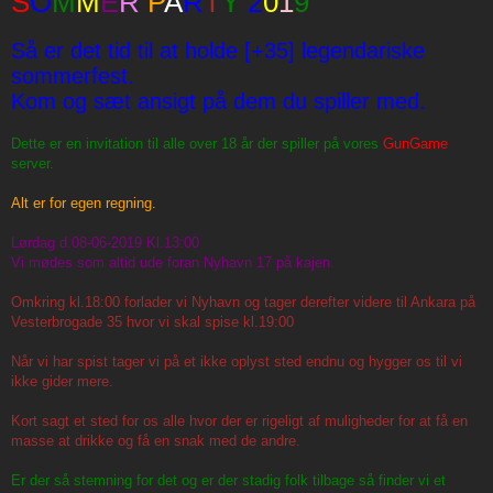
S
O
M
M
E
R
P
A
R
T
Y
2
0
1
9
t
Så er det tid til at holde [+35] legendariske
sommerfest.
Kom og sæt ansigt på dem du spiller med.
Dette er en invitation til alle over 18 år der spiller på vores
GunGame
server.
Alt er for egen regning.
Lørdag d.08-06-2019 Kl.13:00
Vi mødes som altid ude foran Nyhavn 17 på kajen.
Omkring kl.18:00 forlader vi Nyhavn og tager derefter videre til Ankara på
Vesterbrogade 35 hvor vi skal spise kl.19:00
Når vi har spist tager vi på et ikke oplyst sted endnu og hygger os til vi
ikke gider mere.
Kort sagt et sted for os alle hvor der er rigeligt af muligheder for at få en
masse at drikke og få en snak med de andre.
Er der så stemning for det og er der stadig folk tilbage så finder vi et