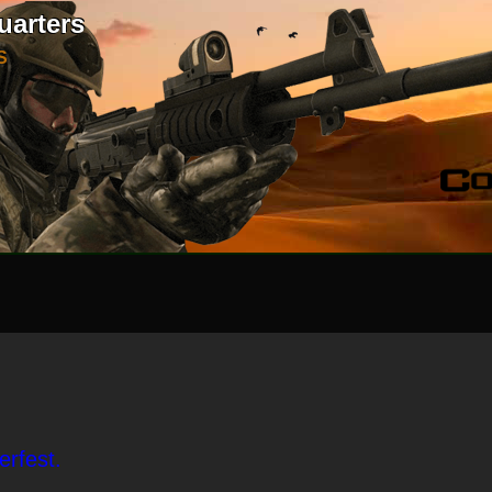
uarters
S
erfest.