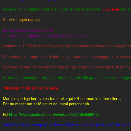
Dette er en invitation til alle over 18 år der spiller på vores
GunGame
server
Alt er for egen regning.
Lørdag d.08-06-2019 Kl.13:00
Vi mødes som altid ude foran Nyhavn 17 på kajen.
Omkring kl.18:00 forlader vi Nyhavn og tager derefter videre til Ankara på V
Når vi har spist tager vi på et ikke oplyst sted endnu og hygger os til vi ikk
Kort sagt et sted for os alle hvor der er rigeligt af muligheder for at få en
Er der så stemning for det og er der stadig folk tilbage så finder vi et morg
Tilmelding forgår på denne måde
Man skriver lige her i vores forum eller på FB om man kommer eller ej.
Det nu meget rart at få sat et ca. antal personer på.
FB
https://www.facebook.com/events/393877854558073/
Jeg håber der er mange af jer der er friske og tilmelder jer til vores fælles