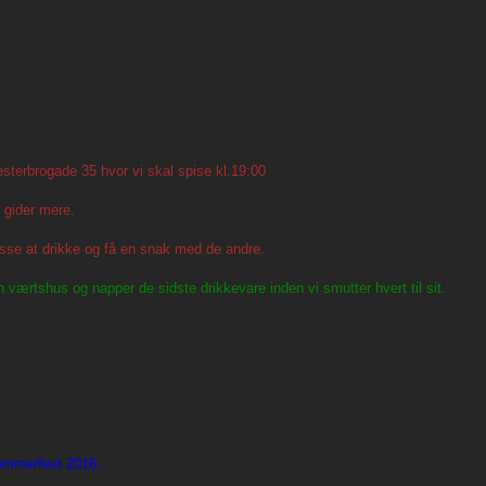
.
esterbrogade 35 hvor vi skal spise kl.19:00
e gider mere.
 masse at drikke og få en snak med de andre.
en værtshus og napper de sidste drikkevare inden vi smutter hvert til sit.
 sommerfest 2016.