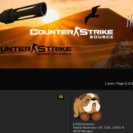
1 post • Page
1
of
1
[+35]Jumpman
Global Moderator, G5, CSS, CSGO &
WOW Member