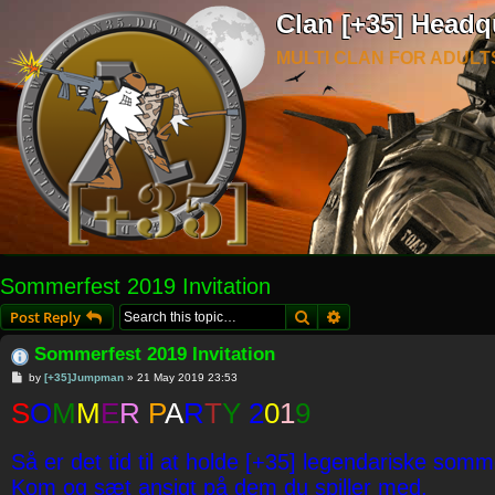
Clan [+35] Headq
MULTI CLAN FOR ADULT
Sommerfest 2019 Invitation
Search
Advanced search
Post Reply
Sommerfest 2019 Invitation
P
by
[+35]Jumpman
»
21 May 2019 23:53
o
S
s
O
M
M
E
R
P
A
R
T
Y
2
0
1
9
t
Så er det tid til at holde [+35] legendariske somm
Kom og sæt ansigt på dem du spiller med.