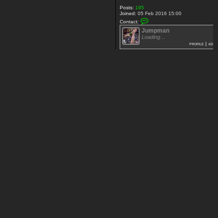
Posts:
195
Joined:
05 Feb 2016 15:00
C
Contact:
o
Jumpman
n
t
Loading…
a
profile
|
add
c
t
[
+
3
5
]
J
u
m
p
m
a
n