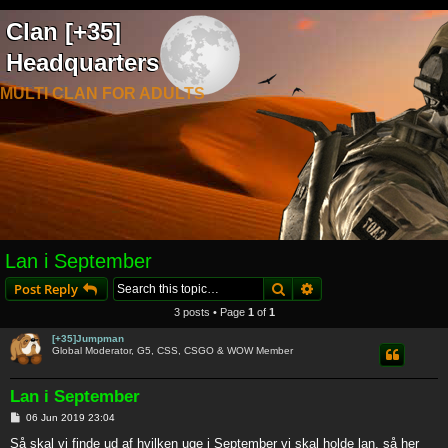
Clan [+35]
Headquarters
MULTI CLAN FOR ADULTS
Lan i September
Search
Advanced search
Post Reply
3 posts • Page
1
of
1
[+35]Jumpman
Global Moderator, G5, CSS, CSGO & WOW Member
Lan i September
P
06 Jun 2019 23:04
o
s
Så skal vi finde ud af hvilken uge i September vi skal holde lan, så her