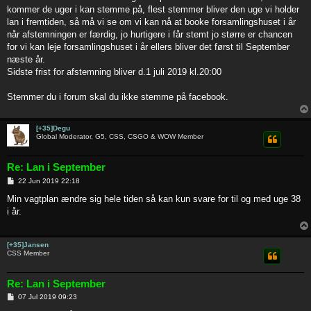
t
kommer de uger i kan stemme på, flest stemmer bliver den uge vi holder
lan i fremtiden, så må vi se om vi kan nå at booke forsamlingshuset i år
når afstemningen er færdig, jo hurtigere i får stemt jo større er chancen
for vi kan leje forsamlingshuset i år ellers bliver det først til September
næste år.
Sidste frist for afstemning bliver d.1 juli 2019 kl.20:00
Stemmer du i forum skal du ikke stemme på facebook.
[+35]Degu
Global Moderator, G5, CSS, CSGO & WOW Member
Re: Lan i September
P
22 Jun 2019 22:18
o
s
Min vagtplan ændre sig hele tiden så kan kun svare for til og med uge 38
t
i år.
[+35]Jansen
CSS Member
Re: Lan i September
P
07 Jul 2019 09:23
o