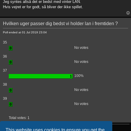
s
Jeg syntes altså det er bedst med vinter LAN.
t
Hvis vejret er for godt, så bliver der ikke spillet.
Hvilken uger passer dig bedst vi holder lan i fremtiden ?
Poll ended at 01 Jul 2019 23:04
35
No votes
0
36
No votes
0
37
100%
1
38
No votes
0
39
No votes
0
Total votes:
1
Post Reply
This website uses cookies to ensure you get the