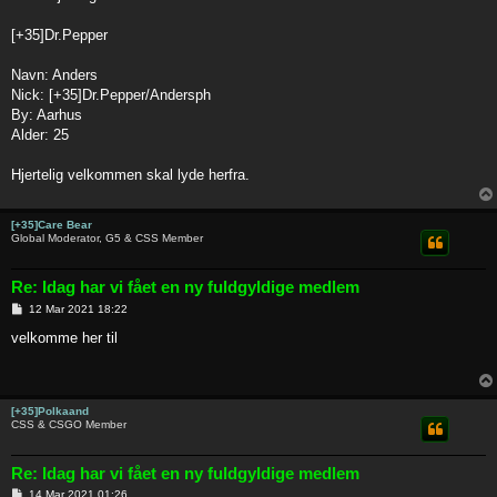
t
[+35]Dr.Pepper
Navn: Anders
Nick: [+35]Dr.Pepper/Andersph
By: Aarhus
Alder: 25
Hjertelig velkommen skal lyde herfra.
[+35]Care Bear
Global Moderator, G5 & CSS Member
Re: Idag har vi fået en ny fuldgyldige medlem
P
12 Mar 2021 18:22
o
s
velkomme her til
t
[+35]Polkaand
CSS & CSGO Member
Re: Idag har vi fået en ny fuldgyldige medlem
P
14 Mar 2021 01:26