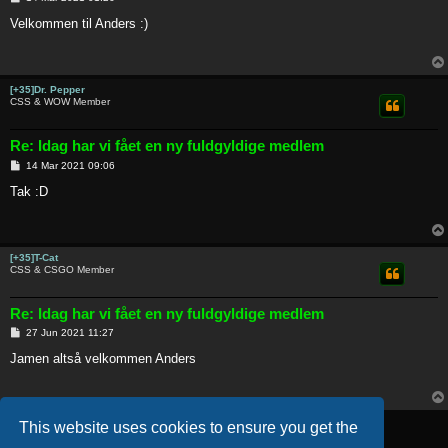
o
s
Velkommen til Anders :)
t
[+35]Dr. Pepper
CSS & WOW Member
Re: Idag har vi fået en ny fuldgyldige medlem
P
14 Mar 2021 09:06
o
s
Tak :D
t
[+35]T-Cat
CSS & CSGO Member
Re: Idag har vi fået en ny fuldgyldige medlem
P
27 Jun 2021 11:27
o
s
Jamen altså velkommen Anders
t
Post Reply
This website uses cookies to ensure you get the
5 posts • Page
1
of
1