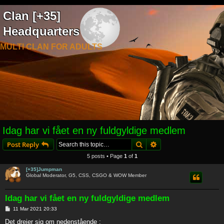
Clan [+35]
Headquarters
MULTI CLAN FOR ADULTS
Idag har vi fået en ny fuldgyldige medlem
Search
Advanced search
Post Reply
5 posts • Page
1
of
1
[+35]Jumpman
Global Moderator, G5, CSS, CSGO & WOW Member
Idag har vi fået en ny fuldgyldige medlem
P
11 Mar 2021 20:33
o
s
Det drejer sig om nedenstående :