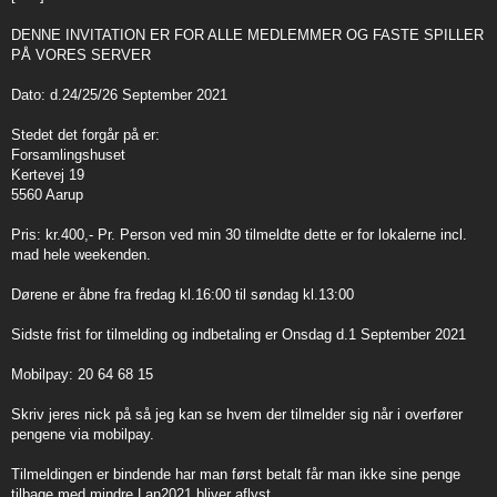
t
DENNE INVITATION ER FOR ALLE MEDLEMMER OG FASTE SPILLER
PÅ VORES SERVER
Dato: d.24/25/26 September 2021
Stedet det forgår på er:
Forsamlingshuset
Kertevej 19
5560 Aarup
Pris: kr.400,- Pr. Person ved min 30 tilmeldte dette er for lokalerne incl.
mad hele weekenden.
Dørene er åbne fra fredag kl.16:00 til søndag kl.13:00
Sidste frist for tilmelding og indbetaling er Onsdag d.1 September 2021
Mobilpay: 20 64 68 15
Skriv jeres nick på så jeg kan se hvem der tilmelder sig når i overfører
pengene via mobilpay.
Tilmeldingen er bindende har man først betalt får man ikke sine penge
tilbage med mindre Lan2021 bliver aflyst.