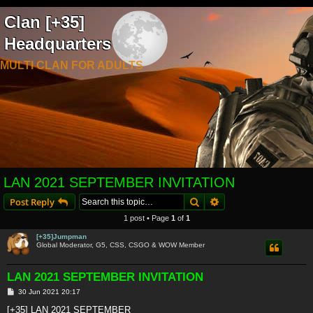
Clan [+35]
Headquarters
MULTI CLAN FOR ADULTS
LAN 2021 SEPTEMBER INVITATION
Search
Advanced search
Post Reply
1 post • Page
1
of
1
[+35]Jumpman
Global Moderator, G5, CSS, CSGO & WOW Member
LAN 2021 SEPTEMBER INVITATION
P
30 Jun 2021 20:17
o
s
[+35] LAN 2021 SEPTEMBER