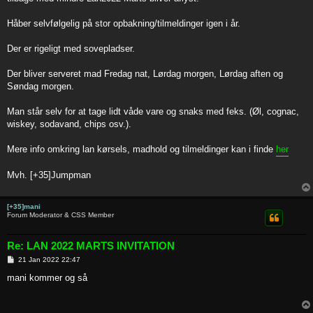
Håber selvfølgelig på stor opbakning/tilmeldinger igen i år.
Der er rigeligt med sovepladser.
Der bliver serveret mad Fredag nat, Lørdag morgen, Lørdag aften og
Søndag morgen.
Man står selv for at tage lidt våde vare og snaks med feks. (Øl, cognac,
wiskey, sodavand, chips osv.).
Mere info omkring lan kørsels, madhold og tilmeldinger kan i finde
her
Mvh. [+35]Jumpman
[+35]mani
Forum Moderator & CSS Member
Re: LAN 2022 MARTS INVITATION
P
21 Jan 2022 22:47
o
s
mani kommer og så
t