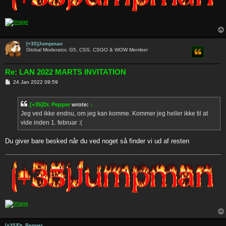
[+35]Jumpman
Global Moderator, G5, CSS, CSGO & WOW Member
Re: LAN 2022 MARTS INVITATION
P
24 Jan 2022 09:59
o
s
t
[+35]Dr. Pepper
wrote:
↑
Jeg ved ikke endnu, om jeg kan komme. Kommer jeg heller ikke til at
vide inden 1. februar :(
Du giver bare besked når du ved noget så finder vi ud af resten
[+35]Dr. Pepper