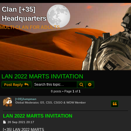
Clan [+35]
Headquarters
MULTI CLAN FOR ADULTS
LAN 2022 MARTS INVITATION
Search
Advanced search
Post Reply
8 posts • Page
1
of
1
[+35]Jumpman
Global Moderator, G5, CSS, CSGO & WOW Member
LAN 2022 MARTS INVITATION
P
26 Sep 2021 20:17
o
s
[+35] LAN 2022 MARTS