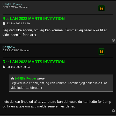
[+35]Dr. Pepper
CSS & WOW Member
Re: LAN 2022 MARTS INVITATION
P
22 Jan 2022 23:49
o
s
Jeg ved ikke endnu, om jeg kan komme. Kommer jeg heller ikke til at
t
vide inden 1. februar :(
[+35]T-Cat
CSS & CSGO Member
Re: LAN 2022 MARTS INVITATION
P
23 Jan 2022 20:24
o
s
t
[+35]Dr. Pepper
wrote:
↑
Jeg ved ikke endnu, om jeg kan komme. Kommer jeg heller ikke til at
vide inden 1. februar :(
hvis du kan finde ud af at være sød kan det være du kan fedte for Jump
og få en aftale om at tilmelde senere hvis det er.