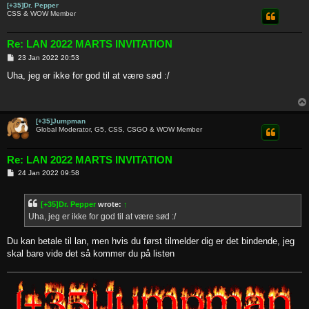
[+35]Dr. Pepper
CSS & WOW Member
Re: LAN 2022 MARTS INVITATION
P
23 Jan 2022 20:53
o
s
Uha, jeg er ikke for god til at være sød :/
t
[+35]Jumpman
Global Moderator, G5, CSS, CSGO & WOW Member
Re: LAN 2022 MARTS INVITATION
P
24 Jan 2022 09:58
o
s
t
[+35]Dr. Pepper
wrote:
↑
Uha, jeg er ikke for god til at være sød :/
Du kan betale til lan, men hvis du først tilmelder dig er det bindende, jeg
skal bare vide det så kommer du på listen