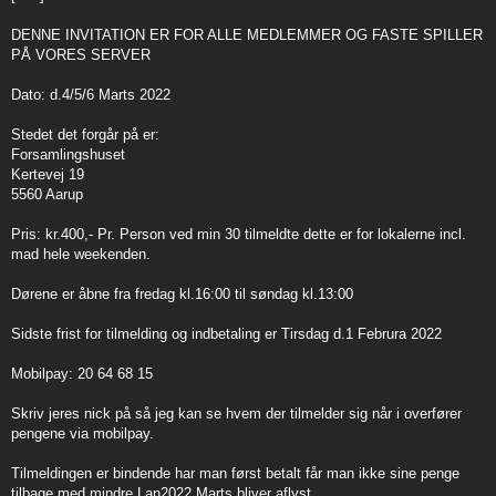
t
DENNE INVITATION ER FOR ALLE MEDLEMMER OG FASTE SPILLER
PÅ VORES SERVER
Dato: d.4/5/6 Marts 2022
Stedet det forgår på er:
Forsamlingshuset
Kertevej 19
5560 Aarup
Pris: kr.400,- Pr. Person ved min 30 tilmeldte dette er for lokalerne incl.
mad hele weekenden.
Dørene er åbne fra fredag kl.16:00 til søndag kl.13:00
Sidste frist for tilmelding og indbetaling er Tirsdag d.1 Februra 2022
Mobilpay: 20 64 68 15
Skriv jeres nick på så jeg kan se hvem der tilmelder sig når i overfører
pengene via mobilpay.
Tilmeldingen er bindende har man først betalt får man ikke sine penge
tilbage med mindre Lan2022 Marts bliver aflyst.