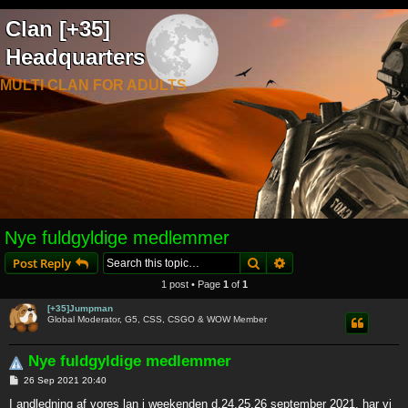
Clan [+35]
Headquarters
MULTI CLAN FOR ADULTS
Nye fuldgyldige medlemmer
Search
Advanced search
Post Reply
1 post • Page
1
of
1
[+35]Jumpman
Global Moderator, G5, CSS, CSGO & WOW Member
Nye fuldgyldige medlemmer
P
26 Sep 2021 20:40
o
s
I andledning af vores lan i weekenden d.24,25,26 september 2021, har vi