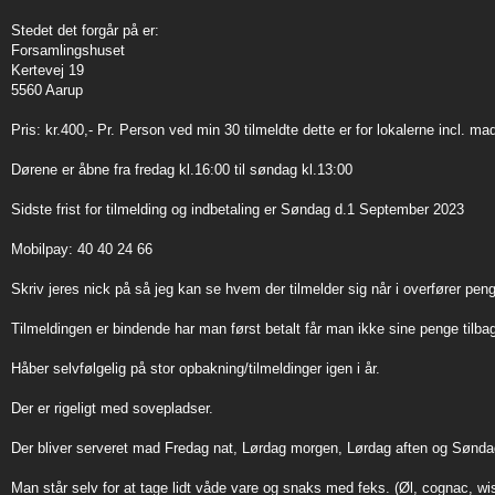
Stedet det forgår på er:
Forsamlingshuset
Kertevej 19
5560 Aarup
Pris: kr.400,- Pr. Person ved min 30 tilmeldte dette er for lokalerne incl. 
Dørene er åbne fra fredag kl.16:00 til søndag kl.13:00
Sidste frist for tilmelding og indbetaling er Søndag d.1 September 2023
Mobilpay: 40 40 24 66
Skriv jeres nick på så jeg kan se hvem der tilmelder sig når i overfører pen
Tilmeldingen er bindende har man først betalt får man ikke sine penge tilb
Håber selvfølgelig på stor opbakning/tilmeldinger igen i år.
Der er rigeligt med sovepladser.
Der bliver serveret mad Fredag nat, Lørdag morgen, Lørdag aften og Sønd
Man står selv for at tage lidt våde vare og snaks med feks. (Øl, cognac, wi