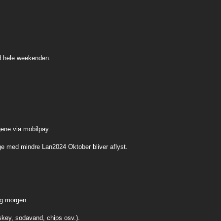
mad hele weekenden.
gene via mobilpay.
age med mindre Lan2024 Oktober bliver aflyst.
ag morgen.
skey, sodavand, chips osv.).