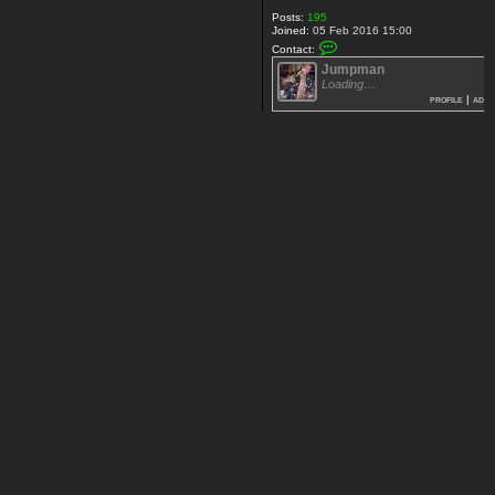
Posts:
195
Joined:
05 Feb 2016 15:00
C
Contact:
o
Jumpman
n
t
Loading…
a
profile
|
add
c
t
[
+
3
5
]
J
u
m
p
m
a
n