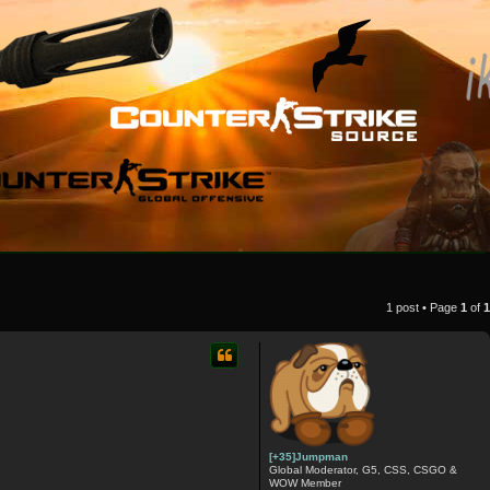
1 post • Page
1
of
1
[+35]Jumpman
Global Moderator, G5, CSS, CSGO &
WOW Member