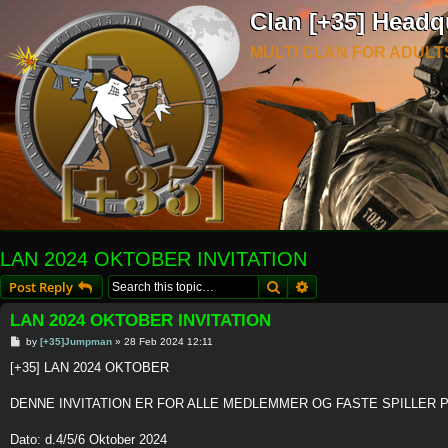
Clan [+35] Headq
MULTI CLAN FOR ADULT
LAN 2024 OKTOBER INVITATION
Search
Advanced search
Post Reply
LAN 2024 OKTOBER INVITATION
P
by
[+35]Jumpman
»
28 Feb 2024 12:11
o
s
[+35] LAN 2024 OKTOBER
t
DENNE INVITATION ER FOR ALLE MEDLEMMER OG FASTE SPILLER
Dato: d.4/5/6 Oktober 2024