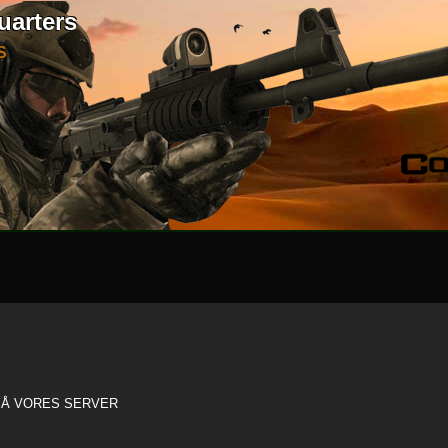
uarters
S
 PÅ VORES SERVER