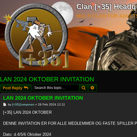
Clan [+35] Headq
MULTI CLAN FOR ADULT
LAN 2024 OKTOBER INVITATION
Search
Advanced search
Post Reply
LAN 2024 OKTOBER INVITATION
P
by
[+35]Jumpman
»
28 Feb 2024 12:11
o
s
[+35] LAN 2024 OKTOBER
t
DENNE INVITATION ER FOR ALLE MEDLEMMER OG FASTE SPILLER
Dato: d.4/5/6 Oktober 2024