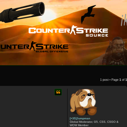
1 post • Page
1
of
1
[+35]Jumpman
Global Moderator, G5, CSS, CSGO &
WOW Member