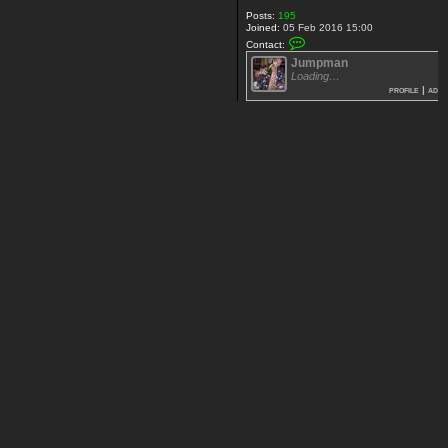
Posts:
195
Joined:
05 Feb 2016 15:00
C
Contact:
o
Jumpman
n
t
Loading…
a
profile
|
add
c
t
[
+
3
5
]
J
u
m
p
m
a
n