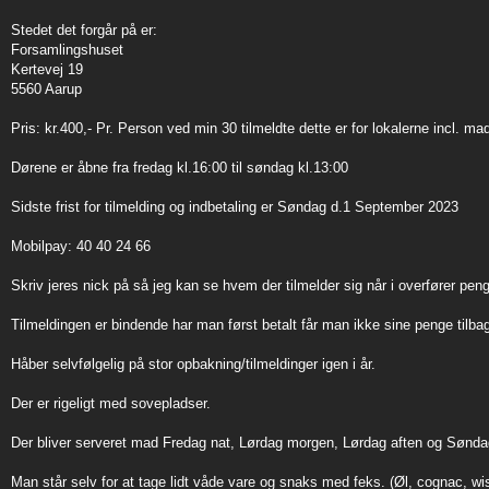
Stedet det forgår på er:
Forsamlingshuset
Kertevej 19
5560 Aarup
Pris: kr.400,- Pr. Person ved min 30 tilmeldte dette er for lokalerne incl. 
Dørene er åbne fra fredag kl.16:00 til søndag kl.13:00
Sidste frist for tilmelding og indbetaling er Søndag d.1 September 2023
Mobilpay: 40 40 24 66
Skriv jeres nick på så jeg kan se hvem der tilmelder sig når i overfører pen
Tilmeldingen er bindende har man først betalt får man ikke sine penge tilb
Håber selvfølgelig på stor opbakning/tilmeldinger igen i år.
Der er rigeligt med sovepladser.
Der bliver serveret mad Fredag nat, Lørdag morgen, Lørdag aften og Sønd
Man står selv for at tage lidt våde vare og snaks med feks. (Øl, cognac, wi