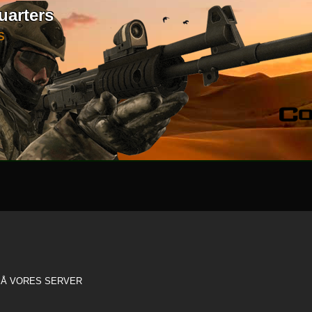
uarters
S
 PÅ VORES SERVER