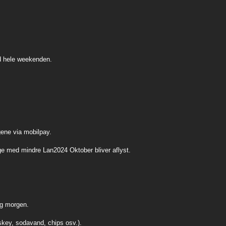
mad hele weekenden.
gene via mobilpay.
age med mindre Lan2024 Oktober bliver aflyst.
ag morgen.
skey, sodavand, chips osv.).