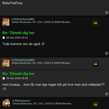
s
BetteThePony
t
[+35]TudeFjæs[WA]
Global Moderator, G5, CSS, CSGO & WOW Member
Re: Tilmeld dig her
P
09 Jan 2018 16:51
o
s
Tude kommer sku da også :D
t
[+35]TudeFjæs[WA]
Global Moderator, G5, CSS, CSGO & WOW Member
Re: Tilmeld dig her
P
09 Jan 2018 16:56
o
s
men hvaaaa... hvor får man lige noget info på hvor man skal indbetale??
t
:O
[+35]Jumpman
Global Moderator, G5, CSS, CSGO & WOW Member