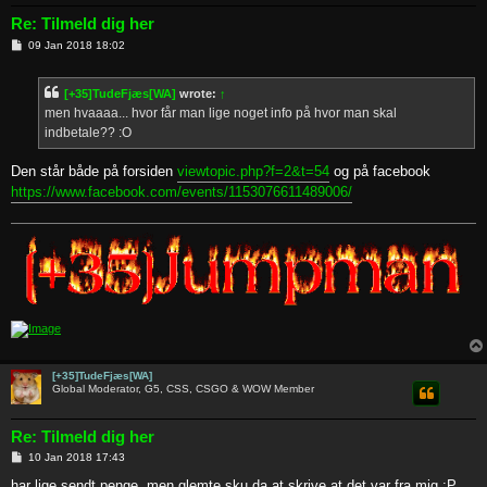
Re: Tilmeld dig her
P
09 Jan 2018 18:02
o
s
t
[+35]TudeFjæs[WA]
wrote:
↑
men hvaaaa... hvor får man lige noget info på hvor man skal
indbetale?? :O
Den står både på forsiden
viewtopic.php?f=2&t=54
og på facebook
https://www.facebook.com/events/1153076611489006/
[+35]TudeFjæs[WA]
Global Moderator, G5, CSS, CSGO & WOW Member
Re: Tilmeld dig her
P
10 Jan 2018 17:43
o
s
har lige sendt penge, men glemte sku da at skrive at det var fra mig :P