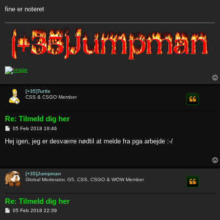
fine er noteret
[+35]Turtle
CSS & CSGO Member
Re: Tilmeld dig her
P
05 Feb 2018 19:46
o
s
Hej igen, jeg er desværre nødtil at melde fra pga arbejde :-/
t
[+35]Jumpman
Global Moderator, G5, CSS, CSGO & WOW Member
Re: Tilmeld dig her
P
05 Feb 2018 22:39
o