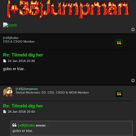
[+35]Gobo
CSS & CSGO Member
Re: Tilmeld dig her
P
24 Jan 2018 20:39
o
s
gobo er klar..
t
[+35]Jumpman
Global Moderator, G5, CSS, CSGO & WOW Member
Re: Tilmeld dig her
P
24 Jan 2018 20:44
o
s
t
[+35]Gobo
wrote:
↑
gobo er klar..