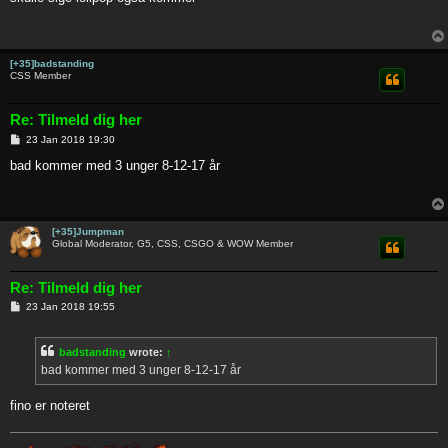
t
[+35]badstanding
CSS Member
Re: Tilmeld dig her
P
23 Jan 2018 19:30
o
s
bad kommer med 3 unger 8-12-17 år
t
[+35]Jumpman
Global Moderator, G5, CSS, CSGO & WOW Member
Re: Tilmeld dig her
P
23 Jan 2018 19:55
o
s
t
badstanding
wrote:
↑
bad kommer med 3 unger 8-12-17 år
fino er noteret