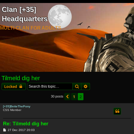
Clan [+35]
Headquarters
MULTI CLAN FOR ADULTS
Tilmeld dig her
Search
Advanced search
Locked
1
2
Previous
30 posts
[+35]BetteThePony
CSS Member
Re: Tilmeld dig her
P
27 Dec 2017 20:03
o