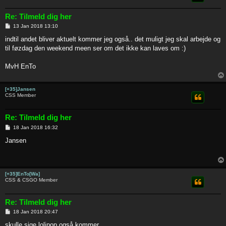
Re: Tilmeld dig her
P
13 Jan 2018 13:10
o
s
indtil andet bliver aktuelt kommer jeg også.. det muligt jeg skal arbejde og
t
til føzdag den weekend meen ser om det ikke kan laves om :)
MvH EnTo
[+35]Jansen
CSS Member
Re: Tilmeld dig her
P
18 Jan 2018 16:32
o
s
Jansen
t
[+35]EnTo[Wa]
CSS & CSGO Member
Re: Tilmeld dig her
P
18 Jan 2018 20:47
o
s
skulle sige lolipop også kommer