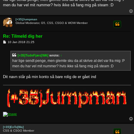
t
men du har vel mit nummer? hvis ikke så fang mig på steam :D
[+35]Jumpman
Global Moderator, G5, CSS, CSGO & WOW Member
Re: Tilmeld dig her
P
10 Jan 2018 21:25
o
s
t
[+35]TudeFjæs[WA]
wrote:
↑
har lige sendt penge, men glemte sku da at skrive at det var fra mig :P
men du har vel mit nummer? hvis ikke så fang mig på steam :D
Dit navn står på min konto så bare rolig de er gået ind
[+35]EnTo[Wa]
CSS & CSGO Member