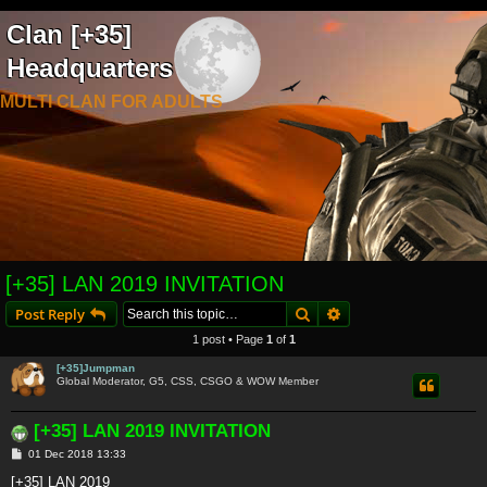
Clan [+35]
Headquarters
MULTI CLAN FOR ADULTS
[+35] LAN 2019 INVITATION
Search
Advanced search
Post Reply
1 post • Page
1
of
1
[+35]Jumpman
Global Moderator, G5, CSS, CSGO & WOW Member
[+35] LAN 2019 INVITATION
P
01 Dec 2018 13:33
o
s
[+35] LAN 2019