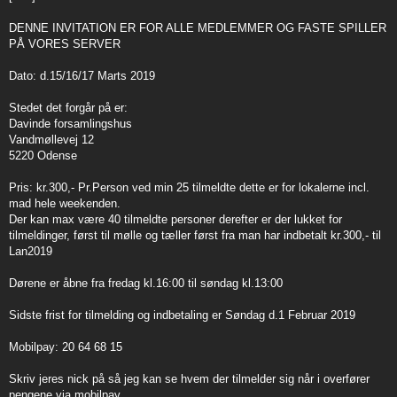
t
DENNE INVITATION ER FOR ALLE MEDLEMMER OG FASTE SPILLER
PÅ VORES SERVER
Dato: d.15/16/17 Marts 2019
Stedet det forgår på er:
Davinde forsamlingshus
Vandmøllevej 12
5220 Odense
Pris: kr.300,- Pr.Person ved min 25 tilmeldte dette er for lokalerne incl.
mad hele weekenden.
Der kan max være 40 tilmeldte personer derefter er der lukket for
tilmeldinger, først til mølle og tæller først fra man har indbetalt kr.300,- til
Lan2019
Dørene er åbne fra fredag kl.16:00 til søndag kl.13:00
Sidste frist for tilmelding og indbetaling er Søndag d.1 Februar 2019
Mobilpay: 20 64 68 15
Skriv jeres nick på så jeg kan se hvem der tilmelder sig når i overfører
pengene via mobilpay.