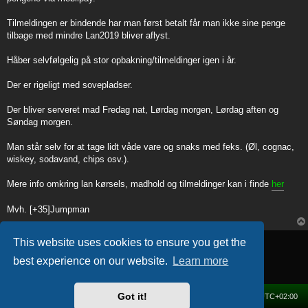
Tilmeldingen er bindende har man først betalt får man ikke sine penge
tilbage med mindre Lan2019 bliver aflyst.
Håber selvfølgelig på stor opbakning/tilmeldinger igen i år.
Der er rigeligt med sovepladser.
Der bliver serveret mad Fredag nat, Lørdag morgen, Lørdag aften og
Søndag morgen.
Man står selv for at tage lidt våde vare og snaks med feks. (Øl, cognac,
wiskey, sodavand, chips osv.).
Mere info omkring lan kørsels, madhold og tilmeldinger kan i finde
her
Mvh. [+35]Jumpman
Post Reply
This website uses cookies to ensure you get the
1 post • Page
1
of
1
best experience on our website.
Learn more
Got it!
Home
Forum
Delete cookies
All times are
UTC+02:00