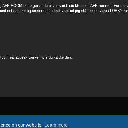
5] AFK ROOM dette gør at du bliver smidt direkte ned i AFK rummet. For mit
ed det samme og så ser det jo åndsvagt ud jeg står oppe i vores LOBBY rum s
[+35] TeamSpeak Server hvis du kaldte den.
rience on our website.
Learn more