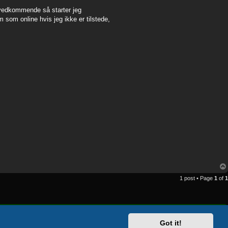
 vedkommende så starter jeg
om online hvis jeg ikke er tilstede,
1 post • Page
1
of
1
Delete cookies
All times are
UTC+02:00
Got it!