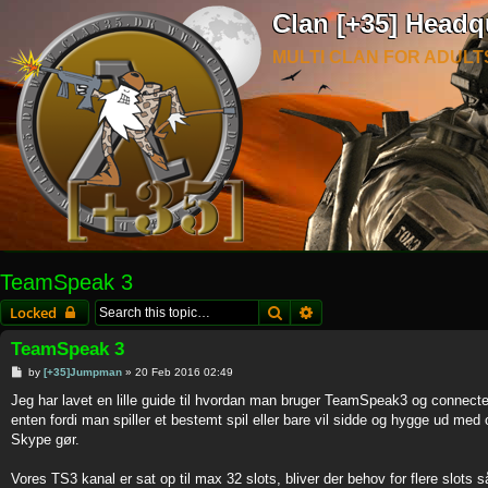
Clan [+35] Headq
MULTI CLAN FOR ADULT
TeamSpeak 3
Search
Advanced search
Locked
TeamSpeak 3
P
by
[+35]Jumpman
»
20 Feb 2016 02:49
o
s
Jeg har lavet en lille guide til hvordan man bruger TeamSpeak3 og conne
t
enten fordi man spiller et bestemt spil eller bare vil sidde og hygge ud me
Skype gør.
Vores TS3 kanal er sat op til max 32 slots, bliver der behov for flere slots s