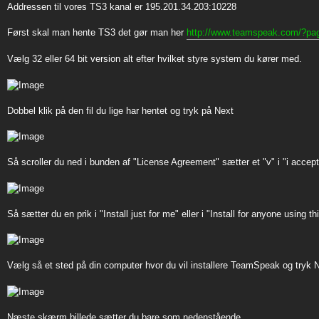
Addressen til vores TS3 kanal er 195.201.34.203:10228
Først skal man hente TS3 det gør man her
http://www.teamspeak.com/?pa
Vælg 32 eller 64 bit version alt efter hvilket styre system du kører med.
Dobbel klik på den fil du lige har hentet og tryk på Next
Så scroller du ned i bunden af "License Agreement" sætter et "v" i "i accep
Så sætter du en prik i "Install just for me" eller i "Install for anyone using
Vælg så et sted på din computer hvor du vil installere TeamSpeak og tryk 
Næste skærm billede sætter du bare som nedenstående.