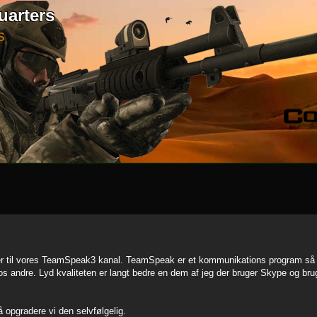
uarters
S
cter til vores TeamSpeak3 kanal. TeamSpeak er et kommunikations program 
d os andre. Lyd kvaliteten er langt bedre en dem af jeg der bruger Skype og b
å opgradere vi den selvfølgelig.