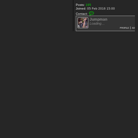
Posts:
195
Joined:
05 Feb 2016 15:00
C
Contact:
o
Jumpman
n
t
Loading…
a
profile
|
add
c
t
[
+
3
5
]
J
u
m
p
m
a
n