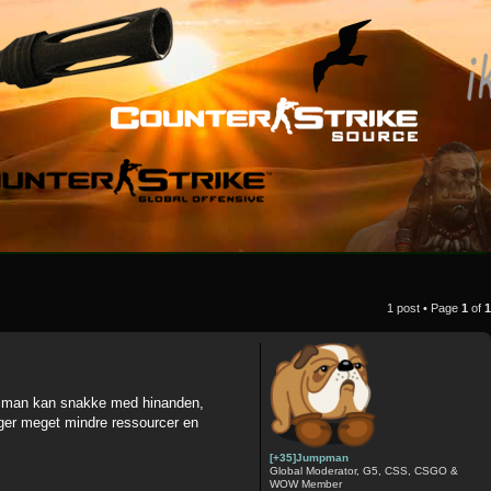
1 post • Page
1
of
1
så man kan snakke med hinanden,
ruger meget mindre ressourcer en
[+35]Jumpman
Global Moderator, G5, CSS, CSGO &
WOW Member