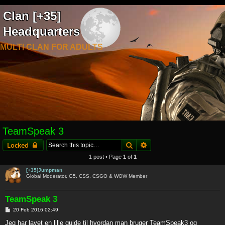
Clan [+35]
Headquarters
MULTI CLAN FOR ADULTS
TeamSpeak 3
Search
Advanced search
Locked
1 post • Page
1
of
1
[+35]Jumpman
Global Moderator, G5, CSS, CSGO & WOW Member
TeamSpeak 3
P
20 Feb 2016 02:49
o
s
Jeg har lavet en lille guide til hvordan man bruger TeamSpeak3 og