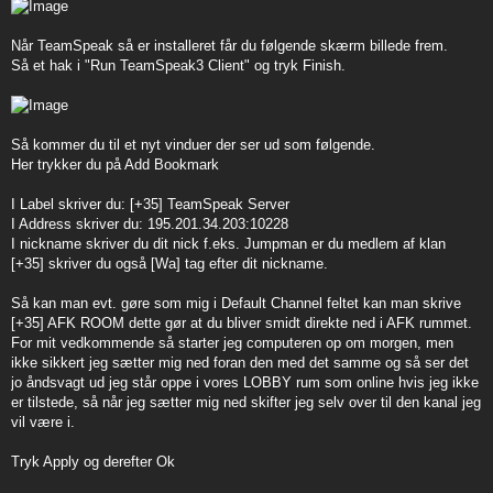
Når TeamSpeak så er installeret får du følgende skærm billede frem.
Så et hak i "Run TeamSpeak3 Client" og tryk Finish.
Så kommer du til et nyt vinduer der ser ud som følgende.
Her trykker du på Add Bookmark
I Label skriver du: [+35] TeamSpeak Server
I Address skriver du: 195.201.34.203:10228
I nickname skriver du dit nick f.eks. Jumpman er du medlem af klan
[+35] skriver du også [Wa] tag efter dit nickname.
Så kan man evt. gøre som mig i Default Channel feltet kan man skrive
[+35] AFK ROOM dette gør at du bliver smidt direkte ned i AFK rummet.
For mit vedkommende så starter jeg computeren op om morgen, men
ikke sikkert jeg sætter mig ned foran den med det samme og så ser det
jo åndsvagt ud jeg står oppe i vores LOBBY rum som online hvis jeg ikke
er tilstede, så når jeg sætter mig ned skifter jeg selv over til den kanal jeg
vil være i.
Tryk Apply og derefter Ok