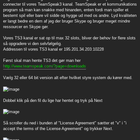
t
connecter til vores TeamSpeak3 kanal. TeamSpeak er et kommunikations
program så man kan snakke med hinanden, enten fordi man spiller et
bestemt spil eller bare vil sidde og hygge ud med os andre. Lyd kvaliteten
er langt bedre en dem af jeg der bruger Skype og bruger meget mindre
ressourcer en Skype gør.
Vores TS3 kanal er sat op til max 32 slots, bliver der behov for flere slots
så opgradere vi den selvfølgelig.
Addressen til vores TS3 kanal er 195.201.34.203:10228
Først skal man hente TS3 det gør man her
http://www.teamspeak.com/?page=downloads
Vælg 32 eller 64 bit version alt efter hvilket styre system du kører med.
Dobbel klik på den fil du lige har hentet og tryk på Next
Så scroller du ned i bunden af "License Agreement" sætter et "v" i "i
accept the terms of the License Agreement" og trykker Next.