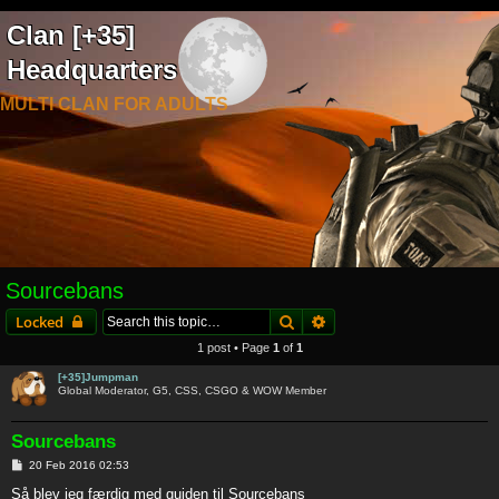
Clan [+35]
Headquarters
MULTI CLAN FOR ADULTS
Sourcebans
Search
Advanced search
Locked
1 post • Page
1
of
1
[+35]Jumpman
Global Moderator, G5, CSS, CSGO & WOW Member
Sourcebans
P
20 Feb 2016 02:53
o
s
Så blev jeg færdig med guiden til Sourcebans