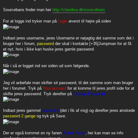
t
Sourcebans finder man her
http://clandisa.dk/sourcebans
For at logge ind tryker man på
Login
øverst til højre på siden
Indtast jeres username, jeres Username er nøjagtig det samme som det i
bruger her i forum,
password
der skal i kontakte [+35]Jumpman for at få
et nyt, hvis i ikke kan huske jeres gamle password.
Når i så er logget ind ser siden ud som følgende.
Jeg vil anbefale man skifter sit password, til det samme som man bruger
her i forumet. Tryk på
Your account
for at komme til jeres profil side for at
skifte jeres password. Tryk derefter på
Change Password
Indtast jeres gammel
password
(det i fik af mig) og derefter jeres ønskede
password 2 gange
og tryk på Save.
Der er også kommet en ny fanen
Admin Panel
, her kan man se info