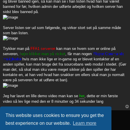
og bliver banned igen, så kan man se i han listen hvad han har været
banned for før, hvilken admin der udførte arbejdet og hvilken server han
sidst blev banned på.
Server listen ser ud som følgende, og virker stort set på samme måde
som ban listen.
Trykker man på
FFA1 serveren
kan man se hvem som er online på
serveren,
højre klikker man på nicket
, får man nogen
Player Commands
muligheder
hvis man ikke lige er in-game og er blevet kontakter af en
anden spiller, kan man bruge det fra sourcebans web modul i stedet. (Gør
man det, så skal man sku være meget sikker på den spiller der har
kontakte en, at han ved hvad han snakker om ellers skal man jo normalt
være på serveren for at udføre et ban).
Jeg har lavet en lille demo video man kan se
her
, dette er min første
video så lev lige med den er 8 minutter og 34 sekunder lang
Locked
This website uses cookies to ensure you get the
1 post • Page
1
of
1
best experience on our website.
Learn more