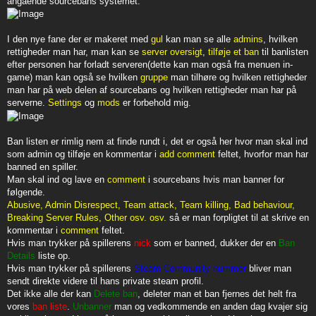
angående sourcebans systemet.
I den nye fane der er makeret med
gul
kan man se alle
admins
, hvilken
rettigheder man har, man kan se
server oversigt
,
tilføje et ban
til banlisten
efter personen har forladt serveren(dette kan man også fra menuen in-
game) man kan også se hvilken
gruppe
man tilhøre og hvilken rettigheder
man har på web delen af sourcebans og hvilken rettigheder man har på
serverne.
Settings
og
mods
er forbehold mig.
Ban listen er rimlig nem at finde rundt i, det er også her hvor man skal ind
som admin og tilføje en kommentar i
add comment
feltet, hvorfor man har
banned en spiller.
Man skal ind og lave en
comment
i sourcebans hvis man banner for
følgende.
Abusive, Admin Disrespect, Team attack, Team killing, Bad behaviour,
Breaking Server Rules, Other osv. osv.
så er man forpligtet til at skrive en
kommentar i
comment
feltet.
Hvis man trykker på spillerens
nick
som er banned, dukker der en
Ban
Details
liste op.
Hvis man trykker på spillerens
Steam Community nummer
bliver man
sendt direkte videre til hans private steam profil.
Det ikke alle der kan
Delete ban
, deleter man et ban fjernes det helt fra
vores
ban liste
.
Unbanner
man og vedkommende en anden dag kvajer sig