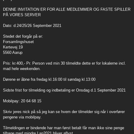
t
DENNE INVITATION ER FOR ALLE MEDLEMMER OG FASTE SPILLER
PÅ VORES SERVER
Dato: d.24/25/26 September 2021
Stedet det forgår på er:
Forsamlingshuset
Kertevej 19
5560 Aarup
Pris: kr.400,- Pr. Person ved min 30 tilmeldte dette er for lokalerne incl.
mad hele weekenden.
Dørene er åbne fra fredag kl.16:00 til søndag kl.13:00
Sidste frist for tilmelding og indbetaling er Onsdag d.1 September 2021
Mobilpay: 20 64 68 15
Skriv jeres nick på så jeg kan se hvem der tilmelder sig når i overfører
pengene via mobilpay.
Tilmeldingen er bindende har man først betalt får man ikke sine penge
tilbage med mindre Lan2021 bliver aflyst.