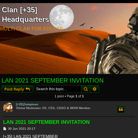
Clan [+35]
Headquarters
MULTI CLAN FOR ADULTS
LAN 2021 SEPTEMBER INVITATION
Search
Advanced search
Post Reply
1 post • Page
1
of
1
[+35]Jumpman
Global Moderator, G5, CSS, CSGO & WOW Member
LAN 2021 SEPTEMBER INVITATION
P
30 Jun 2021 20:17
o
s
[+35] LAN 2021 SEPTEMBER