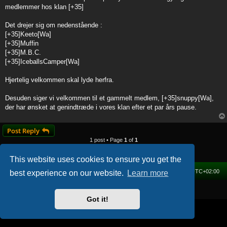
t
medlemmer hos klan [+35]
Det drejer sig om nedenstående :
[+35]Keeto[Wa]
[+35]Muffin
[+35]M.B.C.
[+35]IceballsCamper[Wa]
Hjertelig velkommen skal lyde herfra.
Desuden siger vi velkommen til et gammelt medlem, [+35]snuppy[Wa],
der har ønsket at genindtræde i vores klan efter et par års pause.
Post Reply
1 post • Page
1
of
1
This website uses cookies to ensure you get the
Home
Forum
Delete cookies
All times are
UTC+02:00
best experience on our website.
Learn more
Powered by
phpBB
® Forum Software © phpBB Limited
Got it!