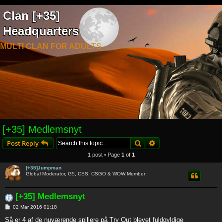
Clan [+35]
Headquarters
MULTI CLAN FOR ADULTS
[+35] Medlemsnyt
Search
Advanced search
Post Reply
1 post • Page
1
of
1
[+35]Jumpman
Global Moderator, G5, CSS, CSGO & WOW Member
[+35] Medlemsnyt
P
02 Mar 2016 01:18
o
s
Så er 4 af de nuværende spillere på Try Out blevet fuldgyldige