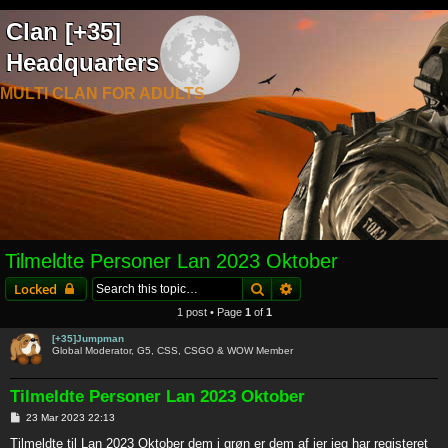
Clan [+35]
Headquarters
MULTI CLAN FOR ADULTS
Tilmeldte Personer Lan 2023 Oktober
Search
Advanced search
Locked
1 post • Page
1
of
1
[+35]Jumpman
Global Moderator, G5, CSS, CSGO & WOW Member
Tilmeldte Personer Lan 2023 Oktober
P
23 Mar 2023 22:13
o
s
Tilmeldte til Lan 2023 Oktober dem i grøn er dem af jer jeg har registeret