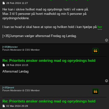
P
28 Feb 2024 11:27
o
s
Her kan i skrive hvilket mad og oprydnings hold i vil være på.
t
Max 3 til 5 personer på hvert madhold og min 5 personer på
oprydningsholdene.
I kan se hvad vi skal have at spise og hvilken hold i kan hjælpe på
her
[+35]Jumpman vælger aftensmad Fredag og Lørdag.
[+35]Monster
Forum Moderator & CSS Member
Re: Prioritets ønsker omkring mad og oprydnings hold
P
28 Feb 2024 13:15
o
s
Aftensmad Lørdag
t
[+35]mani
Forum Moderator & CSS Member
Re: Prioritets ønsker omkring mad og oprydnings hold
P
02 Mar 2024 20:28
o