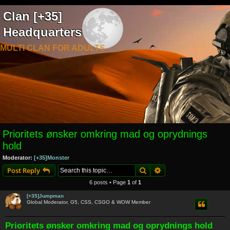
Clan [+35]
Headquarters
MULTI CLAN FOR ADULTS
Prioritets ønsker omkring mad og oprydnings
hold
Moderator:
[+35]Monster
Search
Advanced search
Post Reply
6 posts • Page
1
of
1
[+35]Jumpman
Global Moderator, G5, CSS, CSGO & WOW Member
Prioritets ønsker omkring mad og oprydnings hold