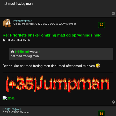
s
nat mad fradag mani
t
[+35]Jumpman
Global Moderator, G5, CSS, CSGO & WOW Member
Re: Prioritets ønsker omkring mad og oprydnings hold
P
03 Mar 2024 15:56
o
s
t
[+35]mani
wrote:
↑
nat mad fradag mani
Der er ikke nat mad fredag men der i mod aftensmad min ven
[+35]EnTo[Wa]
CSS & CSGO Member