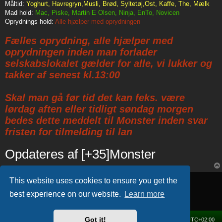
Måltid:
Yoghurt, Havregryn,Musli, Brød, Syltetøj,Ost, Kaffe, The, Mælk
Mad hold:
Mac, Piske, Martin E Olsen, Ninja, EnTo, Novicen
Oprydnings hold:
Alle hjælper med oprydningen
Fælles oprydning, alle hjælper med
oprydningen inden man forlader
selskabslokalet gælder for alle, vi lukker og
takker af senest kl.13:00
Skal man gå før tid det kan feks. være
lørdag aften eller tidligt søndag morgen
bedes dette meddelt til Monster inden svar
fristen for tilmelding til lan
Opdateres af [+35]Monster
Locked
This website uses cookies to ensure you get the
1 post • Page
1
of
1
best experience on our website.
Learn more
Got it!
Home
Forum
Delete cookies
All times are
UTC+02:00