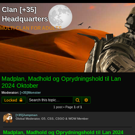
Clan [+35]
Headquarters
MULTI CLAN FOR ADULTS
Madplan, Madhold og Oprydningshold til Lan
2024 Oktober
Moderator:
[+35]Monster
Search
Advanced search
Locked
1 post • Page
1
of
1
[+35]Jumpman
Global Moderator, G5, CSS, CSGO & WOW Member
Madplan, Madhold og Oprydningshold til Lan 2024