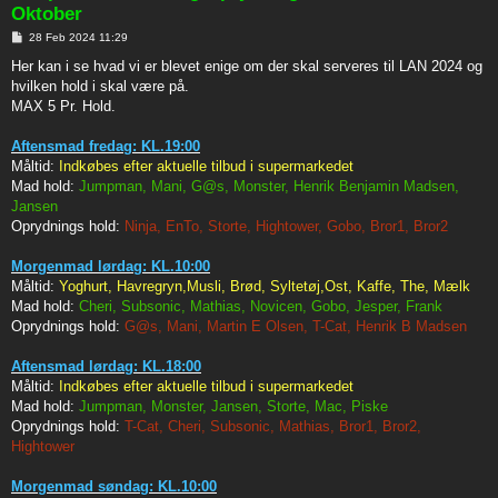
Oktober
P
28 Feb 2024 11:29
o
s
Her kan i se hvad vi er blevet enige om der skal serveres til LAN 2024 og
t
hvilken hold i skal være på.
MAX 5 Pr. Hold.
Aftensmad fredag: KL.19:00
Måltid:
Indkøbes efter aktuelle tilbud i supermarkedet
Mad hold:
Jumpman, Mani, G@s, Monster, Henrik Benjamin Madsen,
Jansen
Oprydnings hold:
Ninja, EnTo, Storte, Hightower, Gobo, Bror1, Bror2
Morgenmad lørdag: KL.10:00
Måltid:
Yoghurt, Havregryn,Musli, Brød, Syltetøj,Ost, Kaffe, The, Mælk
Mad hold:
Cheri, Subsonic, Mathias, Novicen, Gobo, Jesper, Frank
Oprydnings hold:
G@s, Mani, Martin E Olsen, T-Cat, Henrik B Madsen
Aftensmad lørdag: KL.18:00
Måltid:
Indkøbes efter aktuelle tilbud i supermarkedet
Mad hold:
Jumpman, Monster, Jansen, Storte, Mac, Piske
Oprydnings hold:
T-Cat, Cheri, Subsonic, Mathias, Bror1, Bror2,
Hightower
Morgenmad søndag: KL.10:00