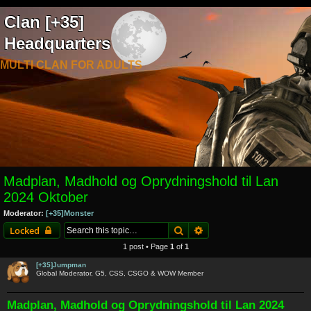
Clan [+35]
Headquarters
MULTI CLAN FOR ADULTS
Madplan, Madhold og Oprydningshold til Lan
2024 Oktober
Moderator:
[+35]Monster
Search
Advanced search
Locked
1 post • Page
1
of
1
[+35]Jumpman
Global Moderator, G5, CSS, CSGO & WOW Member
Madplan, Madhold og Oprydningshold til Lan 2024