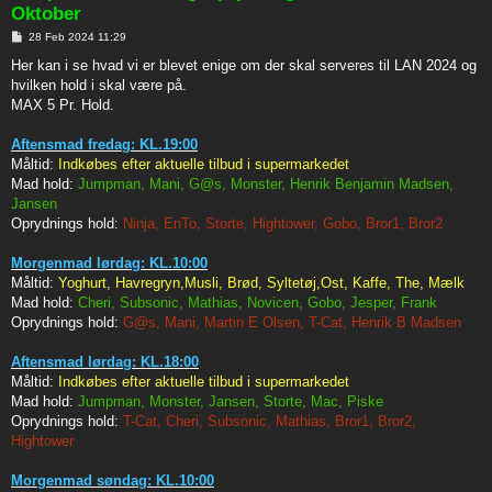
Oktober
P
28 Feb 2024 11:29
o
s
Her kan i se hvad vi er blevet enige om der skal serveres til LAN 2024 og
t
hvilken hold i skal være på.
MAX 5 Pr. Hold.
Aftensmad fredag: KL.19:00
Måltid:
Indkøbes efter aktuelle tilbud i supermarkedet
Mad hold:
Jumpman, Mani, G@s, Monster, Henrik Benjamin Madsen,
Jansen
Oprydnings hold:
Ninja, EnTo, Storte, Hightower, Gobo, Bror1, Bror2
Morgenmad lørdag: KL.10:00
Måltid:
Yoghurt, Havregryn,Musli, Brød, Syltetøj,Ost, Kaffe, The, Mælk
Mad hold:
Cheri, Subsonic, Mathias, Novicen, Gobo, Jesper, Frank
Oprydnings hold:
G@s, Mani, Martin E Olsen, T-Cat, Henrik B Madsen
Aftensmad lørdag: KL.18:00
Måltid:
Indkøbes efter aktuelle tilbud i supermarkedet
Mad hold:
Jumpman, Monster, Jansen, Storte, Mac, Piske
Oprydnings hold:
T-Cat, Cheri, Subsonic, Mathias, Bror1, Bror2,
Hightower
Morgenmad søndag: KL.10:00