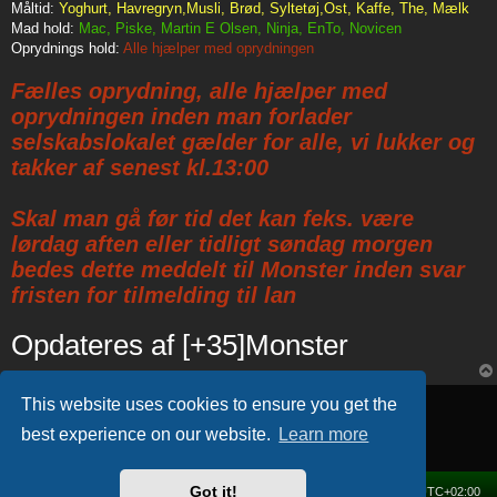
Måltid:
Yoghurt, Havregryn,Musli, Brød, Syltetøj,Ost, Kaffe, The, Mælk
Mad hold:
Mac, Piske, Martin E Olsen, Ninja, EnTo, Novicen
Oprydnings hold:
Alle hjælper med oprydningen
Fælles oprydning, alle hjælper med
oprydningen inden man forlader
selskabslokalet gælder for alle, vi lukker og
takker af senest kl.13:00
Skal man gå før tid det kan feks. være
lørdag aften eller tidligt søndag morgen
bedes dette meddelt til Monster inden svar
fristen for tilmelding til lan
Opdateres af [+35]Monster
Locked
This website uses cookies to ensure you get the
1 post • Page
1
of
1
best experience on our website.
Learn more
Got it!
Home
Forum
Delete cookies
All times are
UTC+02:00