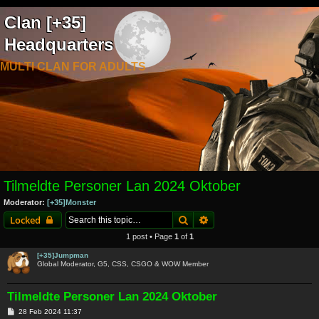
Clan [+35]
Headquarters
MULTI CLAN FOR ADULTS
Tilmeldte Personer Lan 2024 Oktober
Moderator:
[+35]Monster
Search
Advanced search
Locked
1 post • Page
1
of
1
[+35]Jumpman
Global Moderator, G5, CSS, CSGO & WOW Member
Tilmeldte Personer Lan 2024 Oktober
P
28 Feb 2024 11:37