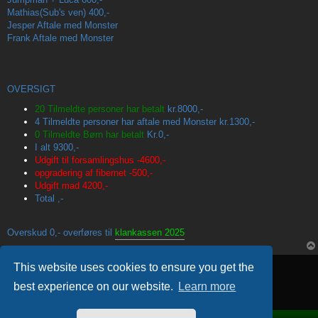
Mathias(Sub's ven)
400,-
Jesper
Aftale med Monster
Frank
Aftale med Monster
OVERSIGT
20 Tilmeldte personer har betalt
kr.8000,-
4 Tilmeldte personer har aftale med Monster
kr.1300,-
0 Tilmeldte Børn har betalt
Kr.0,-
I alt 9300,-
Udgift til forsamlingshus -4600,-
opgradering af fibernet -500,-
Udgift mad 4200,-
Total ,-
Overskud 0,- overføres til
klankassen 2025
Locked
This website uses cookies to ensure you get the
1 post • Page
1
of
1
best experience on our website.
Learn more