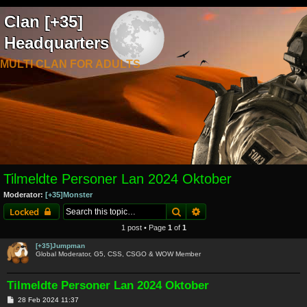
Clan [+35]
Headquarters
MULTI CLAN FOR ADULTS
Tilmeldte Personer Lan 2024 Oktober
Moderator:
[+35]Monster
Search
Advanced search
Locked
1 post • Page
1
of
1
[+35]Jumpman
Global Moderator, G5, CSS, CSGO & WOW Member
Tilmeldte Personer Lan 2024 Oktober
P
28 Feb 2024 11:37