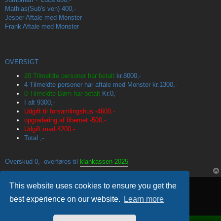
Mathias(Sub's ven)
400,-
Jesper
Aftale med Monster
Frank
Aftale med Monster
OVERSIGT
20 Tilmeldte personer har betalt
kr.8000,-
4 Tilmeldte personer har aftale med Monster
kr.1300,-
0 Tilmeldte Børn har betalt
Kr.0,-
I alt 9300,-
Udgift til forsamlingshus -4600,-
opgradering af fibernet -500,-
Udgift mad 4200,-
Total ,-
Overskud 0,- overføres til
klankassen 2025
Locked
This website uses cookies to ensure you get the
1 post • Page
1
of
1
best experience on our website.
Learn more