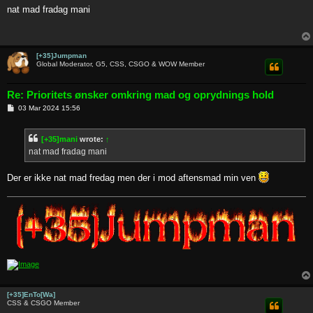
s
nat mad fradag mani
t
[+35]Jumpman
Global Moderator, G5, CSS, CSGO & WOW Member
Re: Prioritets ønsker omkring mad og oprydnings hold
P
03 Mar 2024 15:56
o
s
t
[+35]mani
wrote:
↑
nat mad fradag mani
Der er ikke nat mad fredag men der i mod aftensmad min ven
[+35]EnTo[Wa]
CSS & CSGO Member