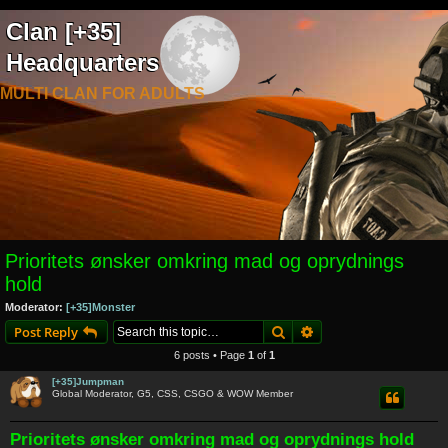
Clan [+35]
Headquarters
MULTI CLAN FOR ADULTS
Prioritets ønsker omkring mad og oprydnings
hold
Moderator:
[+35]Monster
Search
Advanced search
Post Reply
6 posts • Page
1
of
1
[+35]Jumpman
Global Moderator, G5, CSS, CSGO & WOW Member
Prioritets ønsker omkring mad og oprydnings hold