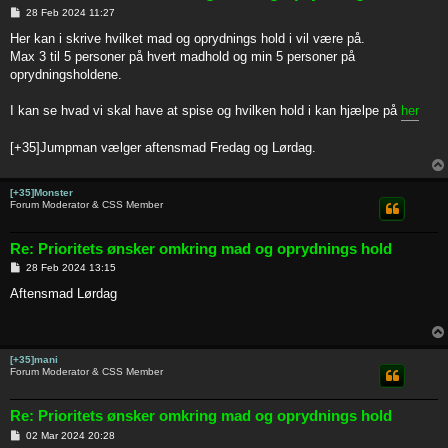
P
28 Feb 2024 11:27
o
s
Her kan i skrive hvilket mad og oprydnings hold i vil være på.
t
Max 3 til 5 personer på hvert madhold og min 5 personer på
oprydningsholdene.
I kan se hvad vi skal have at spise og hvilken hold i kan hjælpe på
her
[+35]Jumpman vælger aftensmad Fredag og Lørdag.
[+35]Monster
Forum Moderator & CSS Member
Re: Prioritets ønsker omkring mad og oprydnings hold
P
28 Feb 2024 13:15
o
s
Aftensmad Lørdag
t
[+35]mani
Forum Moderator & CSS Member
Re: Prioritets ønsker omkring mad og oprydnings hold
P
02 Mar 2024 20:28
o