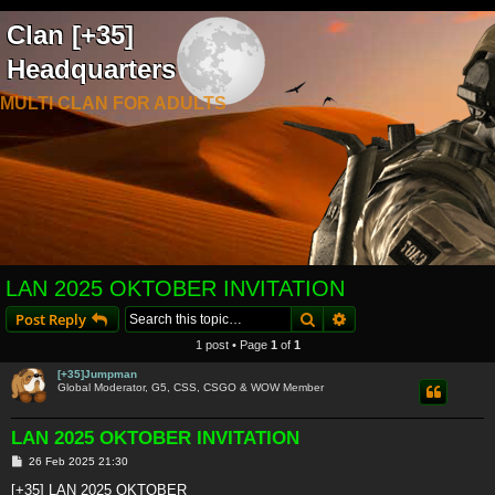
Clan [+35]
Headquarters
MULTI CLAN FOR ADULTS
LAN 2025 OKTOBER INVITATION
Search
Advanced search
Post Reply
1 post • Page
1
of
1
[+35]Jumpman
Global Moderator, G5, CSS, CSGO & WOW Member
LAN 2025 OKTOBER INVITATION
P
26 Feb 2025 21:30
o
s
[+35] LAN 2025 OKTOBER