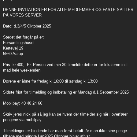
t
DENNE INVITATION ER FOR ALLE MEDLEMMER OG FASTE SPILLER
PÅ VORES SERVER
Dato: d.3/4/5 Oktober 2025
Stedet det forgår på er:
Forsamlingshuset
Kertevej 19
5560 Aarup
Pris: kr.400,- Pr. Person ved min 30 tilmeldte dette er for lokalerne incl.
mad hele weekenden.
Dørene er åbne fra fredag kl.16:00 til søndag kl.13:00
Sidste frist for tilmelding og indbetaling er Mandag d.1 September 2025
Mobilpay: 40 40 24 66
Skriv jeres nick på så jeg kan se hvem der tilmelder sig når i overfører
pengene via mobilpay.
Tilmeldingen er bindende har man først betalt får man ikke sine penge
tilbage med mindre Lan2025 Oktober bliver aflyst.