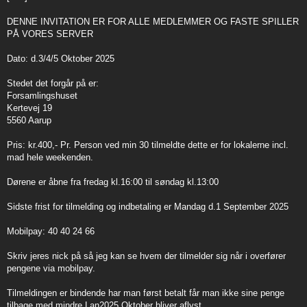
t
DENNE INVITATION ER FOR ALLE MEDLEMMER OG FASTE SPILLER
PÅ VORES SERVER
Dato: d.3/4/5 Oktober 2025
Stedet det forgår på er:
Forsamlingshuset
Kertevej 19
5560 Aarup
Pris: kr.400,- Pr. Person ved min 30 tilmeldte dette er for lokalerne incl.
mad hele weekenden.
Dørene er åbne fra fredag kl.16:00 til søndag kl.13:00
Sidste frist for tilmelding og indbetaling er Mandag d.1 September 2025
Mobilpay: 40 40 24 66
Skriv jeres nick på så jeg kan se hvem der tilmelder sig når i overfører
pengene via mobilpay.
Tilmeldingen er bindende har man først betalt får man ikke sine penge
tilbage med mindre Lan2025 Oktober bliver aflyst.