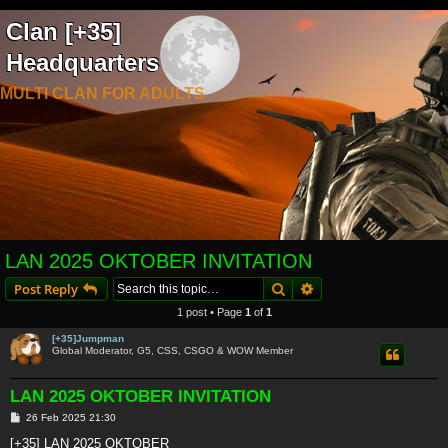
Clan [+35]
Headquarters
MULTI CLAN FOR ADULTS
LAN 2025 OKTOBER INVITATION
Search
Advanced search
Post Reply
1 post • Page
1
of
1
[+35]Jumpman
Global Moderator, G5, CSS, CSGO & WOW Member
LAN 2025 OKTOBER INVITATION
P
26 Feb 2025 21:30
o
s
[+35] LAN 2025 OKTOBER