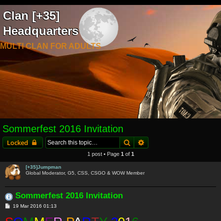
Clan [+35]
Headquarters
MULTI CLAN FOR ADULTS
Sommerfest 2016 Invitation
Search
Advanced search
Locked
1 post • Page
1
of
1
[+35]Jumpman
Global Moderator, G5, CSS, CSGO & WOW Member
Sommerfest 2016 Invitation
P
19 Mar 2016 01:13
o
s