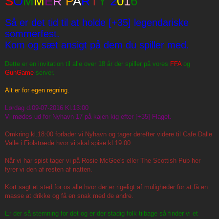
S
O
M
M
E
R
P
A
R
T
Y
2
0
1
6
t
Så er det tid til at holde [+35] legendariske
sommerfest.
Kom og sæt ansigt på dem du spiller med.
Dette er en invitation til alle over 18 år der spiller på vores
FFA
og
GunGame
server.
Alt er for egen regning.
Lørdag d.09-07-2016 Kl.13:00
Vi mødes ud for Nyhavn 17 på kajen kig efter [+35] Flaget.
Omkring kl.18:00 forlader vi Nyhavn og tager derefter videre til Cafe Dalle
Valle i Fiolstræde hvor vi skal spise kl.19:00
Når vi har spist tager vi på Rosie McGee's eller The Scottish Pub her
fyrer vi den af resten af natten.
Kort sagt et sted for os alle hvor der er rigeligt af muligheder for at få en
masse at drikke og få en snak med de andre.
Er der så stemning for det og er der stadig folk tilbage så finder vi et