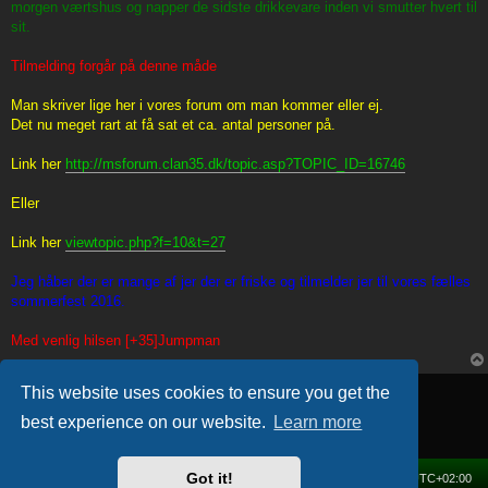
morgen værtshus og napper de sidste drikkevare inden vi smutter hvert til
sit.
Tilmelding forgår på denne måde
Man skriver lige her i vores forum om man kommer eller ej.
Det nu meget rart at få sat et ca. antal personer på.
Link her
http://msforum.clan35.dk/topic.asp?TOPIC_ID=16746
Eller
Link her
viewtopic.php?f=10&t=27
Jeg håber der er mange af jer der er friske og tilmelder jer til vores fælles
sommerfest 2016.
Med venlig hilsen [+35]Jumpman
Locked
This website uses cookies to ensure you get the
1 post • Page
1
of
1
best experience on our website.
Learn more
Got it!
Home
Forum
Delete cookies
All times are
UTC+02:00