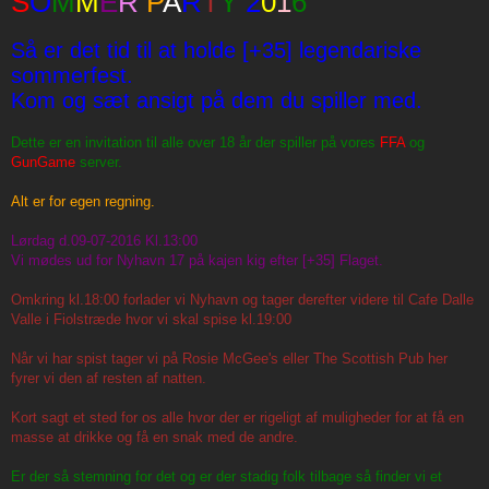
S
O
M
M
E
R
P
A
R
T
Y
2
0
1
6
t
Så er det tid til at holde [+35] legendariske
sommerfest.
Kom og sæt ansigt på dem du spiller med.
Dette er en invitation til alle over 18 år der spiller på vores
FFA
og
GunGame
server.
Alt er for egen regning.
Lørdag d.09-07-2016 Kl.13:00
Vi mødes ud for Nyhavn 17 på kajen kig efter [+35] Flaget.
Omkring kl.18:00 forlader vi Nyhavn og tager derefter videre til Cafe Dalle
Valle i Fiolstræde hvor vi skal spise kl.19:00
Når vi har spist tager vi på Rosie McGee's eller The Scottish Pub her
fyrer vi den af resten af natten.
Kort sagt et sted for os alle hvor der er rigeligt af muligheder for at få en
masse at drikke og få en snak med de andre.
Er der så stemning for det og er der stadig folk tilbage så finder vi et