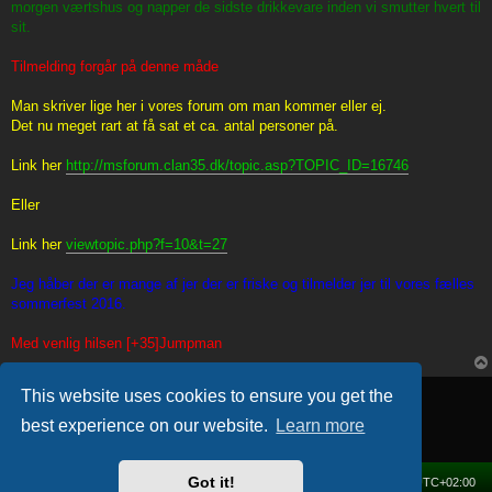
morgen værtshus og napper de sidste drikkevare inden vi smutter hvert til
sit.
Tilmelding forgår på denne måde
Man skriver lige her i vores forum om man kommer eller ej.
Det nu meget rart at få sat et ca. antal personer på.
Link her
http://msforum.clan35.dk/topic.asp?TOPIC_ID=16746
Eller
Link her
viewtopic.php?f=10&t=27
Jeg håber der er mange af jer der er friske og tilmelder jer til vores fælles
sommerfest 2016.
Med venlig hilsen [+35]Jumpman
Locked
This website uses cookies to ensure you get the
1 post • Page
1
of
1
best experience on our website.
Learn more
Got it!
Home
Forum
Delete cookies
All times are
UTC+02:00