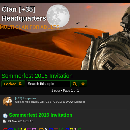
Clan [+35]
Headquarters
MULTI CLAN FOR ADULTS
Sommerfest 2016 Invitation
Search
Advanced search
Locked
1 post • Page
1
of
1
[+35]Jumpman
Global Moderator, G5, CSS, CSGO & WOW Member
Sommerfest 2016 Invitation
P
19 Mar 2016 01:13
o
s