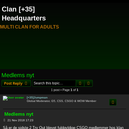
Clan [+35]
Headquarters
MULTI CLAN FOR ADULTS
Medlems nyt
Search
Advanced search
Post Reply
1 post • Page
1
of
1
[+35]Jumpman
Global Moderator, G5, CSS, CSGO & WOW Member
Medlems nyt
P
21 Nov 2018 17:23
o
s
Så er de sidste 2 Try Out blevet fuldgyldige CSGO medlemmer hos klan