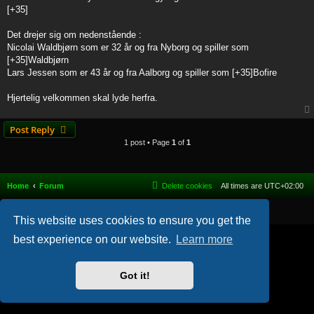
t
[+35]
Det drejer sig om nedenstående :
Nicolai Waldbjørn som er 32 år og fra Nyborg og spiller som
[+35]Waldbjørn
Lars Jessen som er 43 år og fra Aalborg og spiller som [+35]Bofire
Hjertelig velkommen skal lyde herfra.
Post Reply
1 post • Page
1
of
1
Home
Forum
Delete cookies
All times are
UTC+02:00
Powered by
phpBB
® Forum Software © phpBB Limited
This website uses cookies to ensure you get the
best experience on our website.
Learn more
Got it!