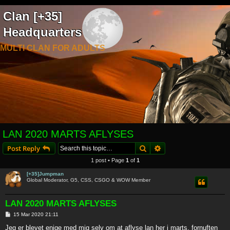
Clan [+35]
Headquarters
MULTI CLAN FOR ADULTS
LAN 2020 MARTS AFLYSES
Search
Advanced search
Post Reply
1 post • Page
1
of
1
[+35]Jumpman
Global Moderator, G5, CSS, CSGO & WOW Member
LAN 2020 MARTS AFLYSES
P
15 Mar 2020 21:11
o
s
Jeg er blevet enige med mig selv om at aflyse lan her i marts, fornuften