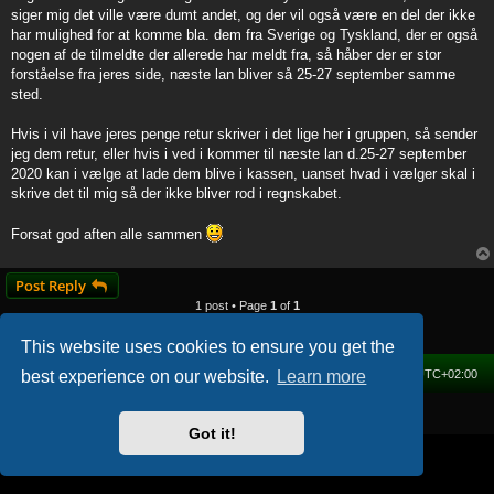
t
siger mig det ville være dumt andet, og der vil også være en del der ikke
har mulighed for at komme bla. dem fra Sverige og Tyskland, der er også
nogen af de tilmeldte der allerede har meldt fra, så håber der er stor
forståelse fra jeres side, næste lan bliver så 25-27 september samme
sted.
Hvis i vil have jeres penge retur skriver i det lige her i gruppen, så sender
jeg dem retur, eller hvis i ved i kommer til næste lan d.25-27 september
2020 kan i vælge at lade dem blive i kassen, uanset hvad i vælger skal i
skrive det til mig så der ikke bliver rod i regnskabet.
Forsat god aften alle sammen
Post Reply
1 post • Page
1
of
1
This website uses cookies to ensure you get the
Home
Forum
Delete cookies
All times are
UTC+02:00
best experience on our website.
Learn more
Powered by
phpBB
® Forum Software © phpBB Limited
Got it!