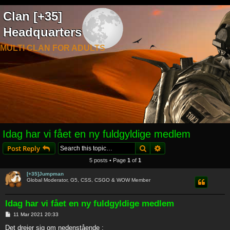
Clan [+35]
Headquarters
MULTI CLAN FOR ADULTS
Idag har vi fået en ny fuldgyldige medlem
Search
Advanced search
Post Reply
5 posts • Page
1
of
1
[+35]Jumpman
Global Moderator, G5, CSS, CSGO & WOW Member
Idag har vi fået en ny fuldgyldige medlem
P
11 Mar 2021 20:33
o
s
Det drejer sig om nedenstående :