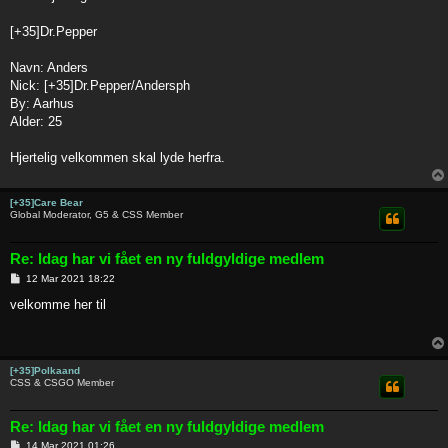
t
[+35]Dr.Pepper
Navn: Anders
Nick: [+35]Dr.Pepper/Andersph
By: Aarhus
Alder: 25
Hjertelig velkommen skal lyde herfra.
[+35]Care Bear
Global Moderator, G5 & CSS Member
Re: Idag har vi fået en ny fuldgyldige medlem
P
12 Mar 2021 18:22
o
s
velkomme her til
t
[+35]Polkaand
CSS & CSGO Member
Re: Idag har vi fået en ny fuldgyldige medlem
P
14 Mar 2021 01:26