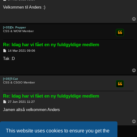
o
s
Velkommen til Anders :)
t
[+35]Dr. Pepper
CSS & WOW Member
Re: Idag har vi fået en ny fuldgyldige medlem
P
14 Mar 2021 09:06
o
s
Tak :D
t
[+35]T-Cat
CSS & CSGO Member
Re: Idag har vi fået en ny fuldgyldige medlem
P
27 Jun 2021 11:27
o
s
Jamen altså velkommen Anders
t
Post Reply
This website uses cookies to ensure you get the
5 posts • Page
1
of
1