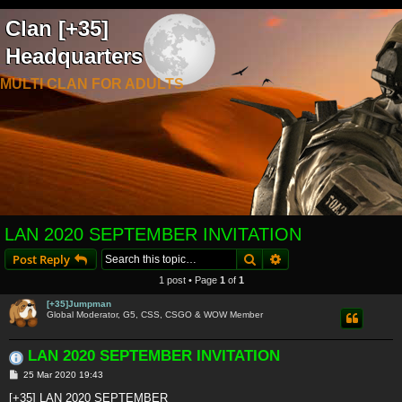
Clan [+35]
Headquarters
MULTI CLAN FOR ADULTS
LAN 2020 SEPTEMBER INVITATION
Search
Advanced search
Post Reply
1 post • Page
1
of
1
[+35]Jumpman
Global Moderator, G5, CSS, CSGO & WOW Member
LAN 2020 SEPTEMBER INVITATION
P
25 Mar 2020 19:43
o
s
[+35] LAN 2020 SEPTEMBER