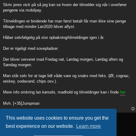
Skriv jeres nick på så jeg kan se hvem der tilmelder sig når i overfører
pengene via mobilpay.
Tilmeldingen er bindende har man først betalt får man ikke sine penge
tilbage med mindre Lan2020 bliver aflyst.
Håber selvfølgelig på stor opbakning/tilmeldinger igen i år.
Der er rigeligt med sovepladser.
Der bliver serveret mad Fredag nat, Lørdag morgen, Lørdag aften og
Søndag morgen.
Man står selv for at tage lidt våde vare og snaks med feks. (Øl, cognac,
wiskey, sodavand, chips osv.).
Mere info omkring lan kørsels, madhold og tilmeldinger kan i finde
her
Mvh. [+35]Jumpman
Post Reply
This website uses cookies to ensure you get the
1 post • Page
1
of
1
best experience on our website.
Learn more