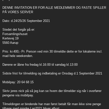
t
DENNE INVITATION ER FOR ALLE MEDLEMMER OG FASTE SPILLER
PÅ VORES SERVER
Dato: d.24/25/26 September 2021
Stedet det forgår på er:
Forsamlingshuset
Kertevej 19
5560 Aarup
Pris: kr.400,- Pr. Person ved min 30 tilmeldte dette er for lokalerne incl.
mad hele weekenden.
Dørene er åbne fra fredag kl.16:00 til søndag kl.13:00
Sidste frist for tilmelding og indbetaling er Onsdag d.1 September 2021
Mobilpay: 20 64 68 15
Skriv jeres nick på så jeg kan se hvem der tilmelder sig når i overfører
pengene via mobilpay.
Tilmeldingen er bindende har man først betalt får man ikke sine penge
tilbage med mindre Lan2021 bliver aflyst.