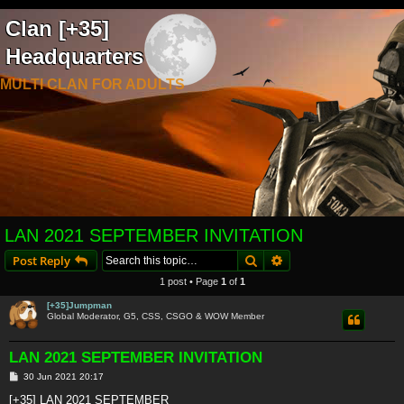
Clan [+35]
Headquarters
MULTI CLAN FOR ADULTS
LAN 2021 SEPTEMBER INVITATION
Search
Advanced search
Post Reply
1 post • Page
1
of
1
[+35]Jumpman
Global Moderator, G5, CSS, CSGO & WOW Member
LAN 2021 SEPTEMBER INVITATION
P
30 Jun 2021 20:17
o
s
[+35] LAN 2021 SEPTEMBER