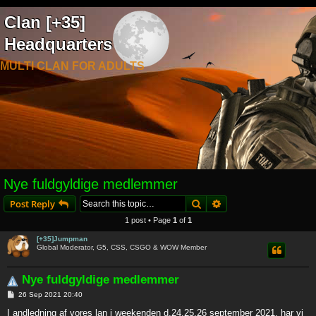
Clan [+35]
Headquarters
MULTI CLAN FOR ADULTS
Nye fuldgyldige medlemmer
Search
Advanced search
Post Reply
1 post • Page
1
of
1
[+35]Jumpman
Global Moderator, G5, CSS, CSGO & WOW Member
Nye fuldgyldige medlemmer
P
26 Sep 2021 20:40
o
s
I andledning af vores lan i weekenden d.24,25,26 september 2021, har vi