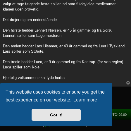
t
valgt at tage følgende faste spiller ind som fuldgyldige medlemmer i
klanen uden prøvetid.
Det drejer sig om nedenstående
Den første hedder Lennert Nielsen, er 45 år gammel og fra Sorø.
Lennert spiller som bagermesteren.
Den anden hedder Lars Ulsamer, er 43 år gammel og fra Leer i Tyskland.
Lars spiller som St0erte.
Den tredie hedder Luca, er 9 år gammel og fra Kastrup. (far søn reglen)
Luca spiller som Kole.
Hjertelig velkommen skal lyde herfra.
Post Reply
This website uses cookies to ensure you get the
1 post • Page
1
of
1
best experience on our website.
Learn more
Got it!
Home
Forum
Delete cookies
All times are
UTC+02:00
Powered by
phpBB
® Forum Software © phpBB Limited