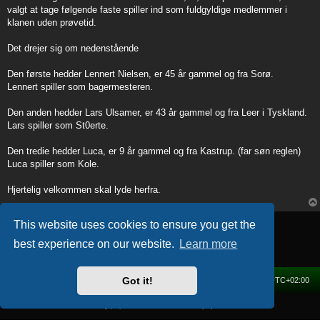
t
valgt at tage følgende faste spiller ind som fuldgyldige medlemmer i
klanen uden prøvetid.
Det drejer sig om nedenstående
Den første hedder Lennert Nielsen, er 45 år gammel og fra Sorø.
Lennert spiller som bagermesteren.
Den anden hedder Lars Ulsamer, er 43 år gammel og fra Leer i Tyskland.
Lars spiller som St0erte.
Den tredie hedder Luca, er 9 år gammel og fra Kastrup. (far søn reglen)
Luca spiller som Kole.
Hjertelig velkommen skal lyde herfra.
Post Reply
This website uses cookies to ensure you get the
1 post • Page
1
of
1
best experience on our website.
Learn more
Got it!
Home
Forum
Delete cookies
All times are
UTC+02:00
Powered by
phpBB
® Forum Software © phpBB Limited