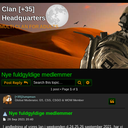
Clan [+35]
Headquarters
MULTI CLAN FOR ADULTS
Nye fuldgyldige medlemmer
Search
Advanced search
Post Reply
1 post • Page
1
of
1
[+35]Jumpman
Global Moderator, G5, CSS, CSGO & WOW Member
Nye fuldgyldige medlemmer
P
26 Sep 2021 20:40
o
s
I andledning af vores lan i weekenden d.24,25,26 september 2021, har vi