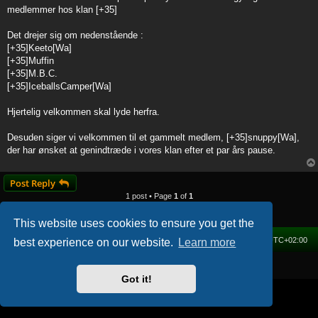
t
medlemmer hos klan [+35]
Det drejer sig om nedenstående :
[+35]Keeto[Wa]
[+35]Muffin
[+35]M.B.C.
[+35]IceballsCamper[Wa]
Hjertelig velkommen skal lyde herfra.
Desuden siger vi velkommen til et gammelt medlem, [+35]snuppy[Wa],
der har ønsket at genindtræde i vores klan efter et par års pause.
Post Reply
1 post • Page
1
of
1
This website uses cookies to ensure you get the
Home
Forum
Delete cookies
All times are
UTC+02:00
best experience on our website.
Learn more
Powered by
phpBB
® Forum Software © phpBB Limited
Got it!