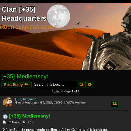
Clan [+35]
Headquarters
MULTI CLAN FOR ADULTS
[+35] Medlemsnyt
Search
Advanced search
Post Reply
1 post • Page
1
of
1
[+35]Jumpman
Global Moderator, G5, CSS, CSGO & WOW Member
[+35] Medlemsnyt
P
02 Mar 2016 01:18
o
s
Så er 4 af de nuværende spillere på Try Out blevet fuldgyldige