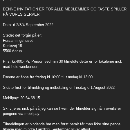
t
DENNE INVITATION ER FOR ALLE MEDLEMMER OG FASTE SPILLER
PÅ VORES SERVER
Dato: d.2/3/4 September 2022
Stedet det forgår på er:
Forsamlingshuset
Kertevej 19
5560 Aarup
Pris: kr.400,- Pr. Person ved min 30 tilmeldte dette er for lokalerne incl.
mad hele weekenden.
Dørene er åbne fra fredag kl.16:00 til søndag kl.13:00
Sidste frist for tilmelding og indbetaling er Tirsdag d.1 August 2022
Mobilpay: 20 64 68 15
Skriv jeres nick på så jeg kan se hvem der tilmelder sig når i overfører
pengene via mobilpay.
Tilmeldingen er bindende har man først betalt får man ikke sine penge
tilbage med mindre Lan2022 September bliver aflyst.