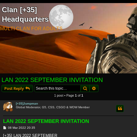
Clan [+35]
Headquarters
MULTI CLAN FOR ADULTS
LAN 2022 SEPTEMBER INVITATION
Search
Advanced search
Post Reply
1 post • Page
1
of
1
[+35]Jumpman
Global Moderator, G5, CSS, CSGO & WOW Member
LAN 2022 SEPTEMBER INVITATION
P
08 Mar 2022 20:35
o
s
[+35] LAN 2022 SEPTEMBER