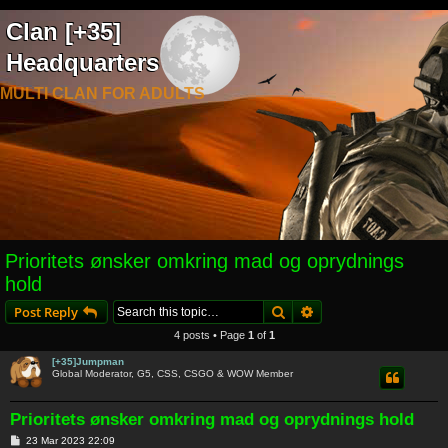
Clan [+35]
Headquarters
MULTI CLAN FOR ADULTS
Prioritets ønsker omkring mad og oprydnings
hold
Search
Advanced search
Post Reply
4 posts • Page
1
of
1
[+35]Jumpman
Global Moderator, G5, CSS, CSGO & WOW Member
Prioritets ønsker omkring mad og oprydnings hold
P
23 Mar 2023 22:09