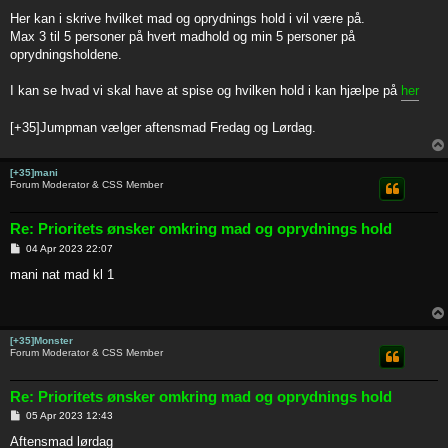
o
s
Her kan i skrive hvilket mad og oprydnings hold i vil være på.
t
Max 3 til 5 personer på hvert madhold og min 5 personer på
oprydningsholdene.
I kan se hvad vi skal have at spise og hvilken hold i kan hjælpe på
her
[+35]Jumpman vælger aftensmad Fredag og Lørdag.
[+35]mani
Forum Moderator & CSS Member
Re: Prioritets ønsker omkring mad og oprydnings hold
P
04 Apr 2023 22:07
o
s
mani nat mad kl 1
t
[+35]Monster
Forum Moderator & CSS Member
Re: Prioritets ønsker omkring mad og oprydnings hold
P
05 Apr 2023 12:43
o
s
Aftensmad lørdag