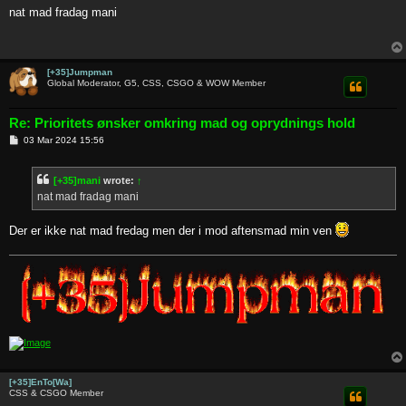
s
nat mad fradag mani
t
[+35]Jumpman
Global Moderator, G5, CSS, CSGO & WOW Member
Re: Prioritets ønsker omkring mad og oprydnings hold
P
03 Mar 2024 15:56
o
s
t
[+35]mani
wrote:
↑
nat mad fradag mani
Der er ikke nat mad fredag men der i mod aftensmad min ven
[+35]EnTo[Wa]
CSS & CSGO Member