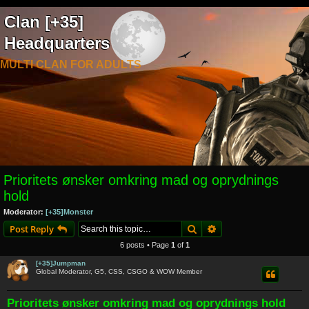
Clan [+35]
Headquarters
MULTI CLAN FOR ADULTS
Prioritets ønsker omkring mad og oprydnings
hold
Moderator:
[+35]Monster
Search
Advanced search
Post Reply
6 posts • Page
1
of
1
[+35]Jumpman
Global Moderator, G5, CSS, CSGO & WOW Member
Prioritets ønsker omkring mad og oprydnings hold