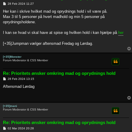
P
28 Feb 2024 11:27
o
s
Her kan i skrive hvilket mad og oprydnings hold i vil være på.
t
Max 3 til 5 personer på hvert madhold og min 5 personer på
oprydningsholdene.
I kan se hvad vi skal have at spise og hvilken hold i kan hjælpe på
her
[+35]Jumpman vælger aftensmad Fredag og Lørdag.
[+35]Monster
Forum Moderator & CSS Member
Re: Prioritets ønsker omkring mad og oprydnings hold
P
28 Feb 2024 13:15
o
s
Aftensmad Lørdag
t
[+35]mani
Forum Moderator & CSS Member
Re: Prioritets ønsker omkring mad og oprydnings hold
P
02 Mar 2024 20:28
o