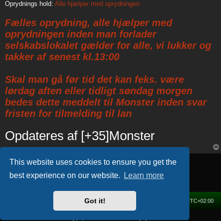
Oprydnings hold:
Alle hjælper med oprydningen
Fælles oprydning, alle hjælper med
oprydningen inden man forlader
selskabslokalet gælder for alle, vi lukker og
takker af senest kl.13:00
Skal man gå før tid det kan feks. være
lørdag aften eller tidligt søndag morgen
bedes dette meddelt til Monster inden svar
fristen for tilmelding til lan
Opdateres af [+35]Monster
Locked
This website uses cookies to ensure you get the
1 post • Page
1
of
1
best experience on our website.
Learn more
Got it!
Home
Forum
Delete cookies
All times are
UTC+02:00
Powered by
phpBB
® Forum Software © phpBB Limited