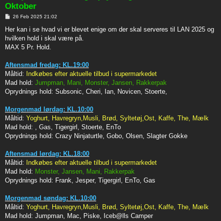
Oktober
P
26 Feb 2025 21:02
o
s
Her kan i se hvad vi er blevet enige om der skal serveres til LAN 2025 og
t
hvilken hold i skal være på.
MAX 5 Pr. Hold.
Aftensmad fredag: KL.19:00
Måltid:
Indkøbes efter aktuelle tilbud i supermarkedet
Mad hold:
Jumpman, Mani, Monster, Jansen, Rakkerpak
Oprydnings hold:
Subsonic, Cheri, Ian, Novicen, Stoerte,
Morgenmad lørdag: KL.10:00
Måltid:
Yoghurt, Havregryn,Musli, Brød, Syltetøj,Ost, Kaffe, The, Mælk
Mad hold:
, Gas, Tigergirl, Stoerte, EnTo
Oprydnings hold:
Crazy Ninjaturtle, Gobo, Olsen, Slagter Gokke
Aftensmad lørdag: KL.18:00
Måltid:
Indkøbes efter aktuelle tilbud i supermarkedet
Mad hold:
Monster, Jansen, Mani, Rakkerpak
Oprydnings hold:
Frank, Jesper, Tigergirl, EnTo, Gas
Morgenmad søndag: KL.10:00
Måltid:
Yoghurt, Havregryn,Musli, Brød, Syltetøj,Ost, Kaffe, The, Mælk
Mad hold:
Jumpman, Mac, Piske, Iceb@lls Camper