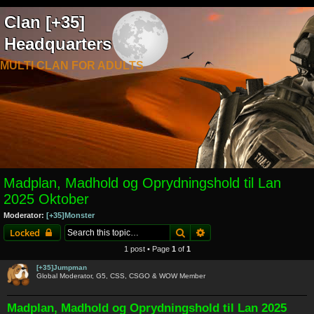
Clan [+35]
Headquarters
MULTI CLAN FOR ADULTS
Madplan, Madhold og Oprydningshold til Lan
2025 Oktober
Moderator:
[+35]Monster
Search
Advanced search
Locked
1 post • Page
1
of
1
[+35]Jumpman
Global Moderator, G5, CSS, CSGO & WOW Member
Madplan, Madhold og Oprydningshold til Lan 2025