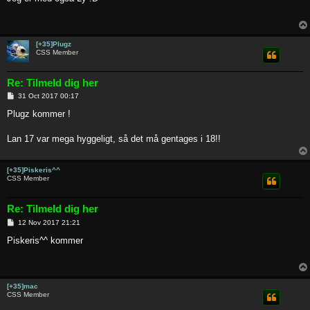
t
[+35]Plugz
CSS Member
Re: Tilmeld dig her
P
31 Oct 2017 00:17
o
s
Plugz kommer !
t
Lan 17 var mega hyggeligt, så det må gentages i 18!!
[+35]Piskeris^^
CSS Member
Re: Tilmeld dig her
P
12 Nov 2017 21:21
o
s
Piskeris^^ kommer
t
[+35]mac
CSS Member