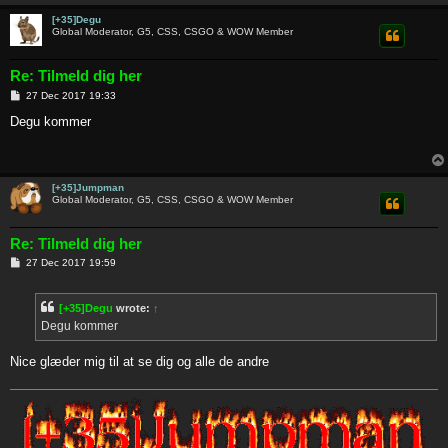
[+35]Degu
Global Moderator, G5, CSS, CSGO & WOW Member
Re: Tilmeld dig her
P
27 Dec 2017 19:33
o
s
Degu kommer
t
[+35]Jumpman
Global Moderator, G5, CSS, CSGO & WOW Member
Re: Tilmeld dig her
P
27 Dec 2017 19:59
o
s
t
[+35]Degu
wrote:
↑
Degu kommer
Nice glæder mig til at se dig og alle de andre