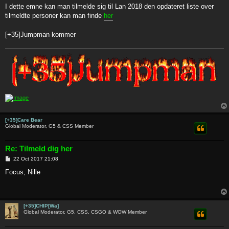
s
I dette emne kan man tilmelde sig til Lan 2018 den opdateret liste over
t
tilmeldte personer kan man finde
her
[+35]Jumpman kommer
[+35]Care Bear
Global Moderator, G5 & CSS Member
Re: Tilmeld dig her
P
22 Oct 2017 21:08
o
s
Focus, Nille
t
[+35]CHIP[Wa]
Global Moderator, G5, CSS, CSGO & WOW Member