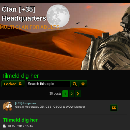
Clan [+35]
Headquarters
MULTI CLAN FOR ADULTS
Tilmeld dig her
Search
Advanced search
Locked
1
2
Next
30 posts
[+35]Jumpman
Global Moderator, G5, CSS, CSGO & WOW Member
Tilmeld dig her
P
18 Oct 2017 15:46
o