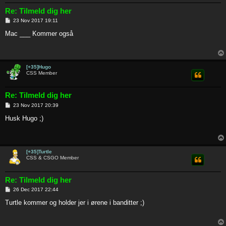
Re: Tilmeld dig her
P
23 Nov 2017 19:11
o
s
Mac ___ Kommer også
t
[+35]Hugo
CSS Member
Re: Tilmeld dig her
P
23 Nov 2017 20:39
o
s
Husk Hugo ;)
t
[+35]Turtle
CSS & CSGO Member
Re: Tilmeld dig her
P
26 Dec 2017 22:44
o
s
Turtle kommer og holder jer i ørene i banditter ;)
t