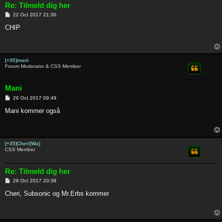
Re: Tilmeld dig her
P
22 Oct 2017 21:30
o
s
CHIP
t
[+35]mani
Forum Moderator & CSS Member
Mani
P
29 Oct 2017 09:49
o
s
Mani kommer også
t
[+35]Cheri[Wa]
CSS Member
Re: Tilmeld dig her
P
29 Oct 2017 20:38
o
s
Cheri, Subsonic og Mr.Erbs kommer
t