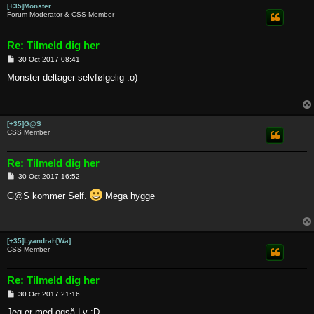
[+35]Monster
Forum Moderator & CSS Member
Re: Tilmeld dig her
P
30 Oct 2017 08:41
o
s
Monster deltager selvfølgelig :o)
t
[+35]G@S
CSS Member
Re: Tilmeld dig her
P
30 Oct 2017 16:52
o
s
G@S kommer Self.
Mega hygge
t
[+35]Lyandrah[Wa]
CSS Member
Re: Tilmeld dig her
P
30 Oct 2017 21:16
o
s
Jeg er med også Ly :D