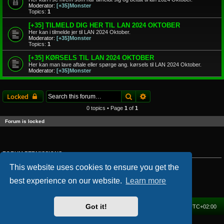
Moderator:
[+35]Monster
Topics:
1
[+35] TILMELD DIG HER TIL LAN 2024 OKTOBER
Her kan i tilmelde jer til LAN 2024 Oktober.
Moderator:
[+35]Monster
Topics:
1
[+35] KØRSELS TIL LAN 2024 OKTOBER
Her kan man lave aftale eller spørge ang. kørsels til LAN 2024 Oktober.
Moderator:
[+35]Monster
Search
Advanced search
Locked
0 topics • Page
1
of
1
Forum is locked
FORUM PERMISSIONS
You
cannot
post new topics in this forum
This website uses cookies to ensure you get the
You
cannot
reply to topics in this forum
You
cannot
edit your posts in this forum
best experience on our website.
Learn more
You
cannot
delete your posts in this forum
You
cannot
post attachments in this forum
Got it!
Home
Forum
Delete cookies
All times are
UTC+02:00