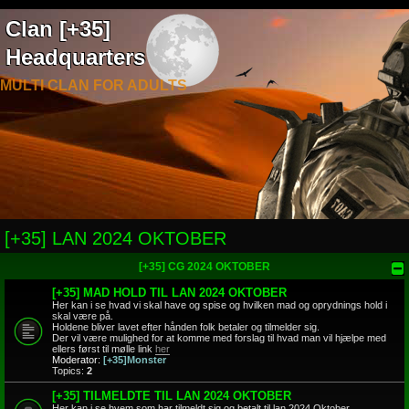
Clan [+35]
Headquarters
MULTI CLAN FOR ADULTS
[+35] LAN 2024 OKTOBER
[+35] CG 2024 OKTOBER
[+35] MAD HOLD TIL LAN 2024 OKTOBER
Her kan i se hvad vi skal have og spise og hvilken mad og oprydnings hold i
skal være på.
Holdene bliver lavet efter hånden folk betaler og tilmelder sig.
Der vil være mulighed for at komme med forslag til hvad man vil hjælpe med
ellers først til mølle link
her
Moderator:
[+35]Monster
Topics:
2
[+35] TILMELDTE TIL LAN 2024 OKTOBER
Her kan i se hvem som har tilmeldt sig og betalt til lan 2024 Oktober.