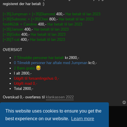
t
registeret der har betalt :)
[+35]Jumpman + [+35]Diamond
400,-
Har betalt til lan 2023
[+35]Subsonic + [+35]Cheri
800,-
Har betalt til lan 2023
ford462dk + Caroline
400,-
Har betalt til lan 2023
[+35]Jansen
400,-
Har betalt til lan 2023
[+35]Gobo
400,-
Har betalt til lan 2023
[+35]T-cat
400,-
Har betalt til lan 2023
OVERSIGT
7 Tilmeldte personer har betalt
kr.2800,-
0 Tilmeldt personer har aftale med Jumpman
kr.0,-
2 Børn gratis
I alt 2800,-
Udgift til forsamlingshus 0,-
Udgift mad 0,-
Total 2800,-
Overskud 0,- overføres til
klankassen 2022
Locked
This website uses cookies to ensure you get the
1 post • Page
1
of
1
best experience on our website.
Learn more