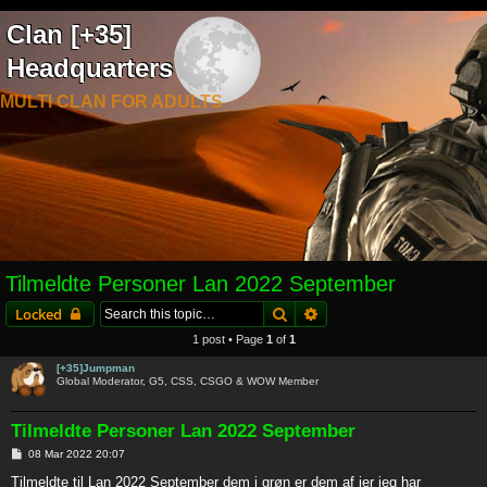
Clan [+35]
Headquarters
MULTI CLAN FOR ADULTS
Tilmeldte Personer Lan 2022 September
Search
Advanced search
Locked
1 post • Page
1
of
1
[+35]Jumpman
Global Moderator, G5, CSS, CSGO & WOW Member
Tilmeldte Personer Lan 2022 September
P
08 Mar 2022 20:07
o
s
Tilmeldte til Lan 2022 September dem i grøn er dem af jer jeg har