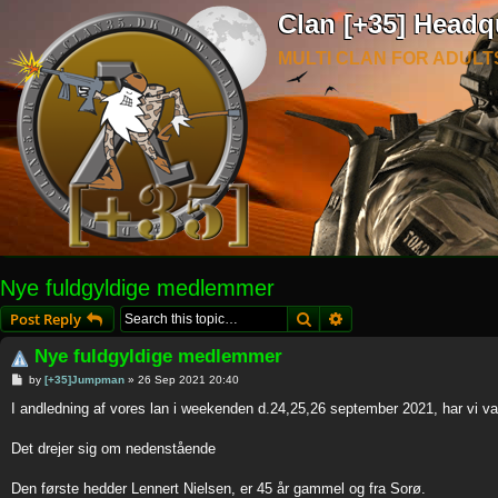
Clan [+35] Headq
MULTI CLAN FOR ADULT
Nye fuldgyldige medlemmer
Search
Advanced search
Post Reply
Nye fuldgyldige medlemmer
P
by
[+35]Jumpman
»
26 Sep 2021 20:40
o
s
I andledning af vores lan i weekenden d.24,25,26 september 2021, har vi val
t
Det drejer sig om nedenstående
Den første hedder Lennert Nielsen, er 45 år gammel og fra Sorø.