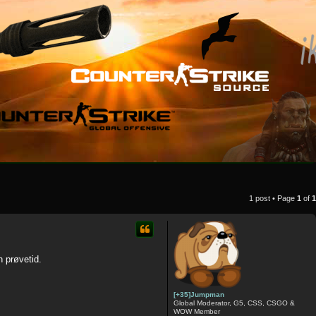
1 post • Page
1
of
1
n prøvetid.
[+35]Jumpman
Global Moderator, G5, CSS, CSGO &
WOW Member